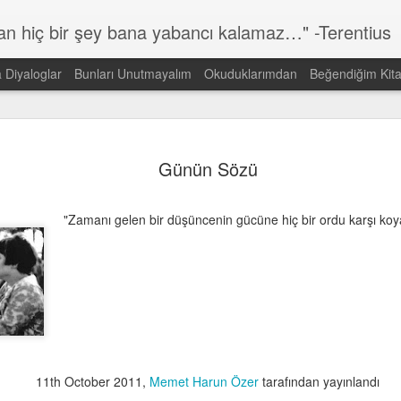
lan hiç bir şey bana yabancı kalamaz…" -Terentius
a Diyaloglar
Bunları Unutmayalım
Okuduklarımdan
Beğendiğim Kita
Günün Sözü
MAR
14
Günün Sözü
Dünyada görmek istediğin DEĞİŞİMİN kendisi ol!
Gandi
"Zamanı gelen bir düşüncenin gücüne hiç bir ordu karşı ko
11th October 2011
,
Memet Harun Özer
tarafından yayınlandı