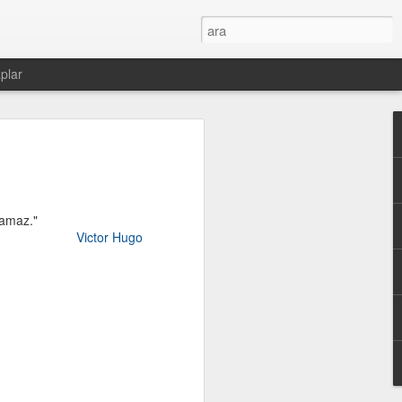
plar
yamaz."
Victor Hugo