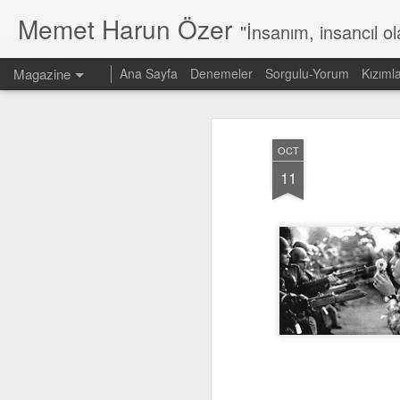
Memet Harun Özer
"İnsanım, insancıl o
Magazine
Ana Sayfa
Denemeler
Sorgulu-Yorum
Kızıml
OCT
11