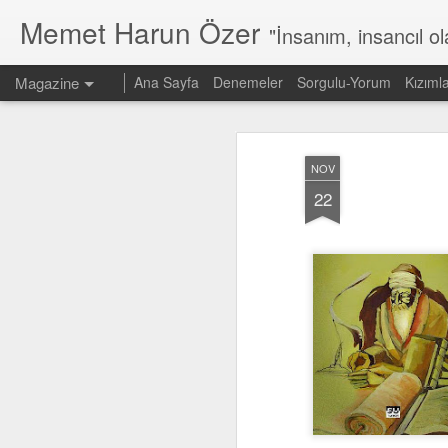
Memet Harun Özer
"İnsanım, insancıl o
Magazine
Ana Sayfa
Denemeler
Sorgulu-Yorum
Kızıml
NOV
22