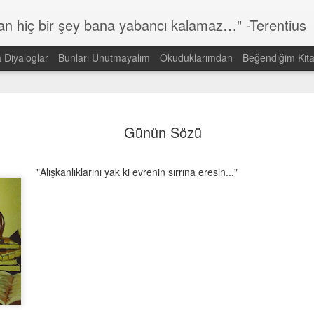
lan hiç bir şey bana yabancı kalamaz…" -Terentius
a Diyaloglar
Bunları Unutmayalım
Okuduklarımdan
Beğendiğim Kita
Günün Sözü
MAR
14
Günün Sözü
Dünyada görmek istediğin DEĞİŞİMİN kendisi ol!
Gandi
"Alışkanlıklarını yak ki evrenin sırrına eresin..."