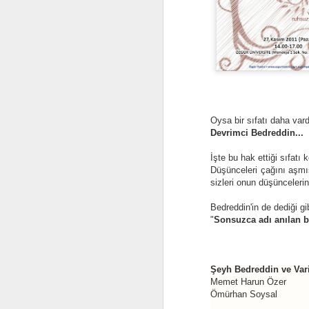
Oysa bir sıfatı daha var
Devrimci Bedreddin...
Computational
OCT
İşte bu hak ettiği sıfatı
29
Düşünceleri çağını aşmı
Thinking and Problem
sizleri onun düşünceleri
Solving
Bedreddin'in de dediği gib
"
Sonsuzca adı anılan bi
Şeyh Bedreddin ve Var
F
Memet Harun Özer
Ömürhan Soysal