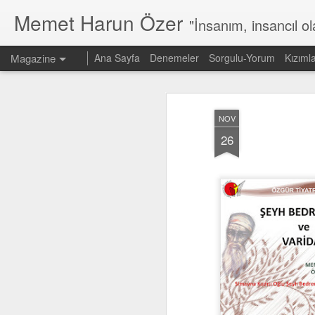
Memet Harun Özer
"İnsanım, insancıl o
Magazine
Ana Sayfa
Denemeler
Sorgulu-Yorum
Kızıml
NOV
26