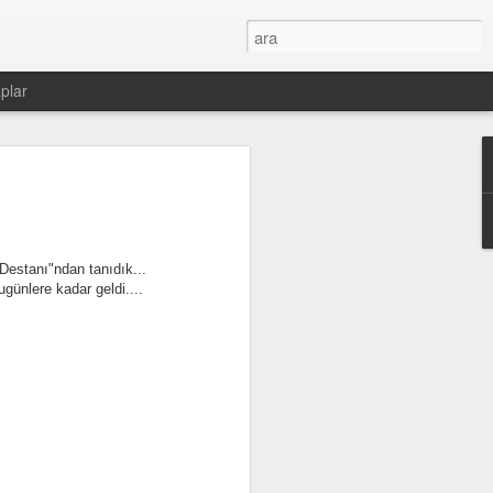
plar
estanı"ndan tanıdık...
günlere kadar geldi....