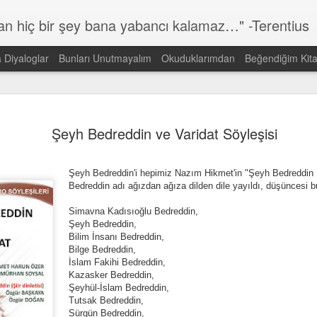
lan hiç bir şey bana yabancı kalamaz…" -Terentius
a Diyaloglar
Bunları Unutmayalım
Okuduklarımdan
Beğendiğim Kita
Günün Sözü
MAR
14
Şeyh Bedreddin ve Varidat Söyleşisi
Dünyada görmek istediğin DEĞİŞİMİN kendisi ol!
Gandi
Şeyh Bedreddin'i hepimiz Nazım Hikmet'in "Şeyh Bedreddin D
Bedreddin adı ağızdan ağıza dilden dile yayıldı, düşüncesi bu
Simavna Kadısıoğlu Bedreddin,
Şeyh Bedreddin,
Bilim İnsanı Bedreddin,
Bilge Bedreddin,
İslam Fakihi Bedreddin,
Kazasker Bedreddin,
Şeyhül-İslam Bedreddin,
Tutsak Bedreddin,
Sürgün Bedreddin,