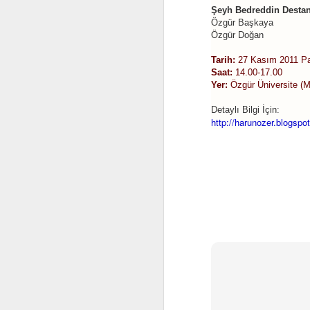
Şeyh Bedreddin Desta
“
Özgür Başkaya
Özgür Doğan
He
Tarih:
27 Kasım 2011 P
Saat:
14.00-17.00
Eğ
Yer:
Özgür Üniversite (M
Eğ
Detaylı Bilgi İçin:
ku
http://harunozer.blogspo
F
Um
A
"
Be
b
"O
"
bi
M
"