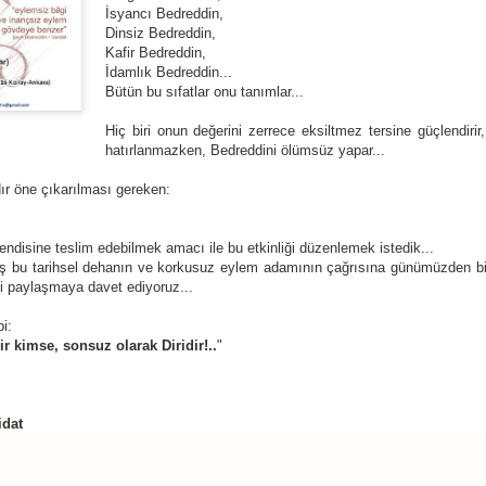
İsyancı Bedreddin,
Dinsiz Bedreddin,
Kafir Bedreddin,
İdamlık Bedreddin...
Bütün bu sıfatlar onu tanımlar...
Hiç biri onun değerini zerrece eksiltmez tersine güçlendirir,
hatırlanmazken, Bedreddini ölümsüz yapar...
dır öne çıkarılması gereken:
Bir Şey Yap Güzel
Nardugan Bayramı
JUL
JAN
 kendisine teslim edebilmek amacı ile bu etkinliği düzenlemek istedik...
ş bu tarihsel dehanın ve korkusuz eylem adamının çağrısına günümüzden bi
5
1
Olsun
Güneş hayatın kaynağı, tüm
ni paylaşmaya davet ediyoruz...
insanlık için çok önemli.
Bir şey yap,
i:
Kadim Türk inanışına göre gecenin
Güzel olsun.
r kimse, sonsuz olarak Diridir!..
"
kısalıp gündüzlerin uzamaya
başladığı 22 Aralık'ta, gece
Çok mu zor?
gündüzle savaşır; sonunda
gündüz zafer kazanır.
O vakit güzel bir şey söyle.
idat
Eğitmen Ney’e Benzer?
EB
26
Güneşli bir İzmir günü, İzgören Akademi'deyiz. Umut Hoca
Güneş'in zaferi, Türkler'de yeniden
Dilin mi dönmüyor?
tahtada, gözlerimizin içine bakarak sordu:
doğuş olarak kutlanır ve yeni yıl