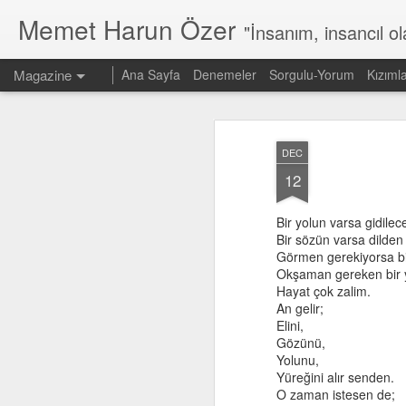
Memet Harun Özer
"İnsanım, insancıl o
Magazine
Ana Sayfa
Denemeler
Sorgulu-Yorum
Kızıml
DEC
12
Bir yolun varsa gidile
Bir sözün varsa dilde
Görmen gerekiyorsa bir
Okşaman gereken bir y
Hayat çok zalim.
An gelir;
Elini,
Gözünü,
Yolunu,
Yüreğini alır senden.
O zaman istesen de;