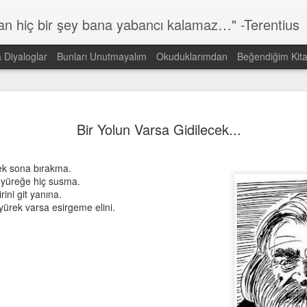
lan hiç bir şey bana yabancı kalamaz…" -Terentius
a Diyaloglar
Bunları Unutmayalım
Okuduklarımdan
Beğendiğim Kita
Günün Sözü
MAR
14
Bir Yolun Varsa Gidilecek...
Dünyada görmek istediğin DEĞİŞİMİN kendisi ol!
Gandi
cek sona bırakma.
n yüreğe hiç susma.
ini git yanına.
ürek varsa esirgeme elini.