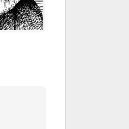
Ustayla Çırak
APR
10
Eğitimci, dağ kılavuzu. Her
öğrenciyle yeniden tırmanır,
her birinin ilgileri sorularıyla yeni
görüp yaşar.
En yetkin eğitim-düzeni, yanlışları
en kısa sürede en uygun biçimde
düzeltebilme donatımı sağlayan
eğitimdir. Bunun için bolca usta
yetiştirmek gerekir. Usta, gerçek
ustaysa az rastlanır bir pırlantadır.