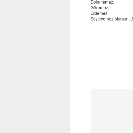
Dokunamaz,
Göremez,
Gidemez,
Söyleyemez olursun...
Computational
OCT
29
Thinking and Problem
Solving
F