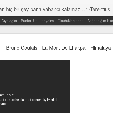
lan hiç bir şey bana yabancı kalamaz…" -Terentius
a Diyaloglar
Bunları Unutmayalım
Okuduklarımdan
Beğendiğim Kita
Günün Sözü
MAR
Bruno Coulais - La Mort De Lhakpa - Himalaya
14
Dünyada görmek istediğin DEĞİŞİMİN kendisi ol!
Gandi