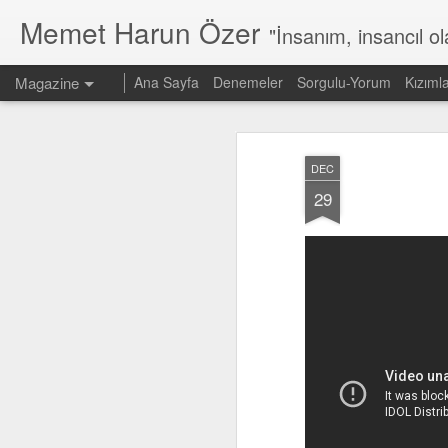
Memet Harun Özer
"İnsanım, insancıl o
Magazine
Ana Sayfa
Denemeler
Sorgulu-Yorum
Kızıml
DEC
29