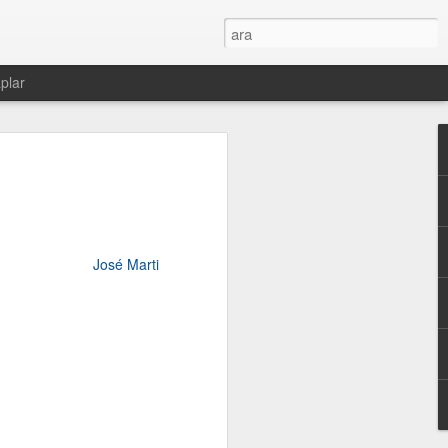
plar
José Marti