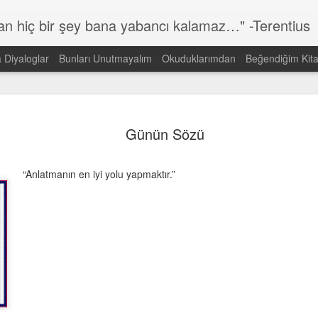
lan hiç bir şey bana yabancı kalamaz…" -Terentius
a Diyaloglar
Bunları Unutmayalım
Okuduklarımdan
Beğendiğim Kita
Günün Sözü
MAR
14
Günün Sözü
Dünyada görmek istediğin DEĞİŞİMİN kendisi ol!
Gandi
“Anlatmanın en iyi yolu yapmaktır.”