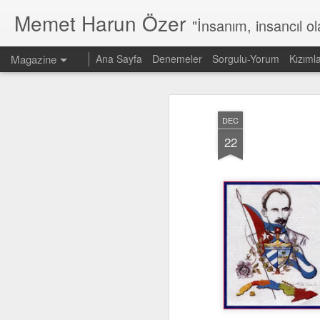
Memet Harun Özer
"İnsanım, insancıl o
Magazine
Ana Sayfa
Denemeler
Sorgulu-Yorum
Kızıml
DEC
22