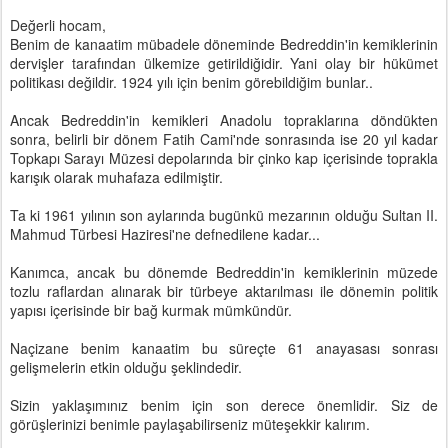
Değerli hocam,
Benim de kanaatim mübadele döneminde Bedreddin'in kemiklerinin
dervişler tarafından ülkemize getirildiğidir. Yani olay bir hükümet
politikası değildir. 1924 yılı için benim görebildiğim bunlar..
Ancak Bedreddin'in kemikleri Anadolu topraklarına döndükten
sonra, belirli bir dönem Fatih Cami'nde sonrasında ise 20 yıl kadar
Topkapı Sarayı Müzesi depolarında bir çinko kap içerisinde toprakla
karışık olarak muhafaza edilmiştir.
Ta ki 1961 yılının son aylarında bugünkü mezarının olduğu Sultan II.
Mahmud Türbesi Haziresi'ne defnedilene kadar...
Kanımca, ancak bu dönemde Bedreddin'in kemiklerinin müzede
tozlu raflardan alınarak bir türbeye aktarılması ile dönemin politik
yapısı içerisinde bir bağ kurmak mümkündür.
Naçizane benim kanaatim bu süreçte 61 anayasası sonrası
gelişmelerin etkin olduğu şeklindedir.
Sizin yaklaşımınız benim için son derece önemlidir. Siz de
görüşlerinizi benimle paylaşabilirseniz müteşekkir kalırım.