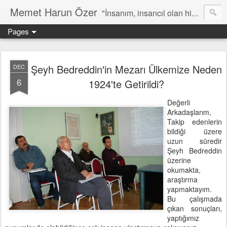
Memet Harun Özer
"İnsanım, insancıl olan hiç bir şey bana yabancı kalamaz…" -Terentius
Pages
Şeyh Bedreddin'in Mezarı Ülkemize Neden
DEC
6
1924'te Getirildi?
Değerli
Arkadaşlarım,
Takip edenlerin
bildiği üzere
uzun süredir
Şeyh Bedreddin
üzerine
okumakta,
araştırma
yapmaktayım.
Bu çalışmada
çıkan sonuçları,
yaptığımız