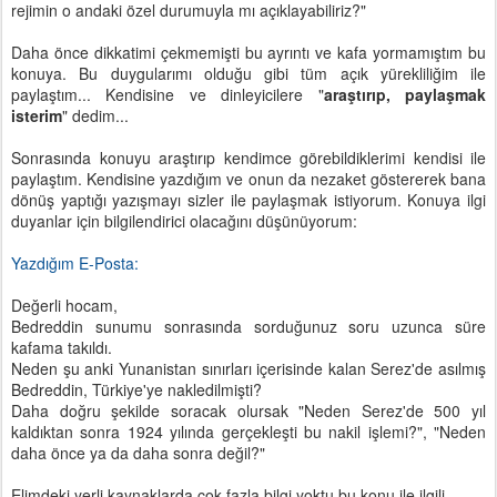
rejimin o andaki özel durumuyla mı açıklayabiliriz?"
Daha önce dikkatimi çekmemişti bu ayrıntı ve kafa yormamıştım bu
konuya. Bu duygularımı olduğu gibi tüm açık yürekliliğim ile
paylaştım... Kendisine ve dinleyicilere "
araştırıp, paylaşmak
isterim
" dedim...
Sonrasında konuyu araştırıp kendimce görebildiklerimi kendisi ile
paylaştım. Kendisine yazdığım ve onun da nezaket göstererek bana
dönüş yaptığı yazışmayı sizler ile paylaşmak istiyorum. Konuya ilgi
duyanlar için bilgilendirici olacağını düşünüyorum:
Yazdığım E-Posta:
Değerli hocam,
Bedreddin sunumu sonrasında sorduğunuz soru uzunca süre
kafama takıldı.
Neden şu anki Yunanistan sınırları içerisinde kalan Serez'de asılmış
Bedreddin, Türkiye'ye nakledilmişti?
Daha doğru şekilde soracak olursak "Neden Serez'de 500 yıl
kaldıktan sonra 1924 yılında gerçekleşti bu nakil işlemi?", "Neden
daha önce ya da daha sonra değil?"
Elimdeki yerli kaynaklarda çok fazla bilgi yoktu bu konu ile ilgili.