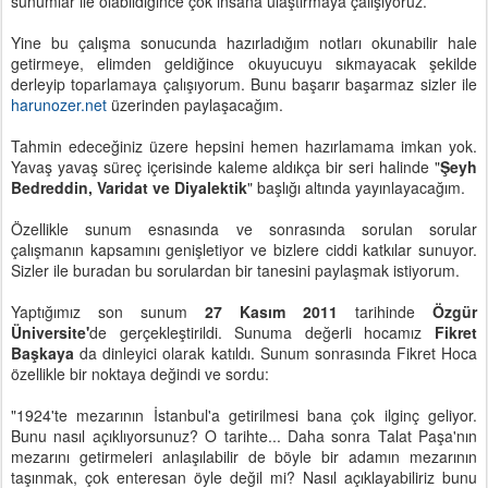
sunumlar ile olabildiğince çok insana ulaştırmaya çalışıyoruz.
Yine bu çalışma sonucunda hazırladığım notları okunabilir hale
getirmeye, elimden geldiğince okuyucuyu sıkmayacak şekilde
derleyip toparlamaya çalışıyorum. Bunu başarır başarmaz sizler ile
harunozer.net
üzerinden paylaşacağım.
Tahmin edeceğiniz üzere hepsini hemen hazırlamama imkan yok.
Yavaş yavaş süreç içerisinde kaleme aldıkça bir seri halinde "
Şeyh
Bedreddin, Varidat ve Diyalektik
" başlığı altında yayınlayacağım.
Özellikle sunum esnasında ve sonrasında sorulan sorular
çalışmanın kapsamını genişletiyor ve bizlere ciddi katkılar sunuyor.
Sizler ile buradan bu sorulardan bir tanesini paylaşmak istiyorum.
Yaptığımız son sunum
27 Kasım 2011
tarihinde
Özgür
Üniversite'
de gerçekleştirildi. Sunuma değerli hocamız
Fikret
Başkaya
da dinleyici olarak katıldı. Sunum sonrasında Fikret Hoca
özellikle bir noktaya değindi ve sordu:
"1924'te mezarının İstanbul'a getirilmesi bana çok ilginç geliyor.
Bunu nasıl açıklıyorsunuz? O tarihte... Daha sonra Talat Paşa'nın
mezarını getirmeleri anlaşılabilir de böyle bir adamın mezarının
taşınmak, çok enteresan öyle değil mi? Nasıl açıklayabiliriz bunu