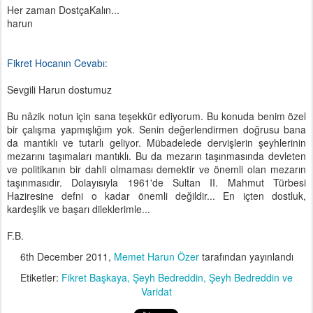
Her zaman DostçaKalın...
harun
Fikret Hocanın Cevabı:
Sevgili Harun dostumuz
Bu nâzik notun için sana teşekkür ediyorum. Bu konuda benim özel
bir çalışma yapmışlığım yok. Senin değerlendirmen doğrusu bana
da mantıklı ve tutarlı geliyor. Mübadelede dervişlerin şeyhlerinin
mezarını taşımaları mantıklı. Bu da mezarın taşınmasında devleten
ve politikanın bir dahli olmaması demektir ve önemli olan mezarın
taşınmasıdır. Dolayısıyla 1961'de Sultan II. Mahmut Türbesi
Haziresine defni o kadar önemli değildir... En içten dostluk,
kardeşlik ve başarı dileklerimle...
F.B.
6th December 2011
,
Memet Harun Özer
tarafından yayınlandı
Etiketler:
Fikret Başkaya
Şeyh Bedreddin
Şeyh Bedreddin ve
Varidat