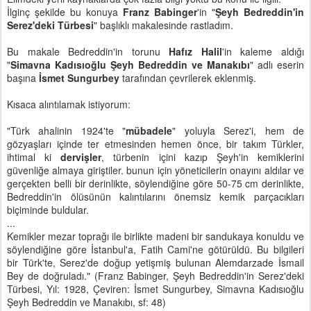
İlginç şekilde bu konuya
Franz Babinger
'in "
Şeyh Bedreddin'in
Serez'deki Türbesi
" başlıklı makalesinde rastladım.
Bu makale Bedreddin'in torunu
Hafız Halil
'in kaleme aldığı
"
Simavna Kadısıoğlu Şeyh Bedreddin ve Manakıbı
" adlı eserin
başına
İsmet Sungurbey
tarafından çevrilerek eklenmiş.
Kısaca alıntılamak istiyorum:
"Türk ahalinin 1924'te "
mübadele
" yoluyla Serez'i, hem de
gözyaşları içinde ter etmesinden hemen önce, bir takım Türkler,
ihtimal ki
dervişler
, türbenin içini kazıp Şeyh'in kemiklerini
güvenliğe almaya giriştiler. bunun için yöneticilerin onayını aldılar ve
gerçekten belli bir derinlikte, söylendiğine göre 50-75 cm derinlikte,
Bedreddin'in ölüsünün kalıntılarını önemsiz kemik parçacıkları
biçiminde buldular.
...
Kemikler mezar toprağı ile birlikte madeni bir sandukaya konuldu ve
söylendiğine göre İstanbul'a, Fatih Cami'ne götürüldü. Bu bilgileri
bir Türk'te, Serez'de doğup yetişmiş bulunan Alemdarzade İsmail
Bey de doğruladı." (Franz Babinger, Şeyh Bedreddin'in Serez'deki
Türbesi, Yıl: 1928, Çeviren: İsmet Sungurbey, Simavna Kadısıoğlu
Şeyh Bedreddin ve Manakıbı, sf: 48)