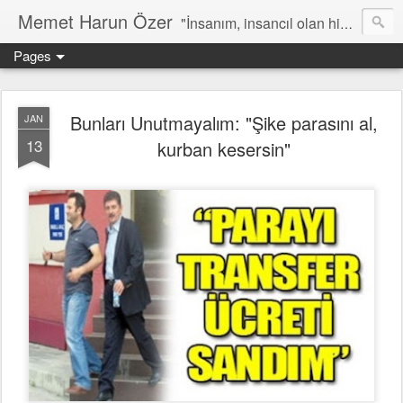
Memet Harun Özer
"İnsanım, insancıl olan hiç bir şey bana yabancı kalamaz…" -Terentius
Pages
Bunları Unutmayalım: "Şike parasını al,
JAN
13
kurban kesersin"