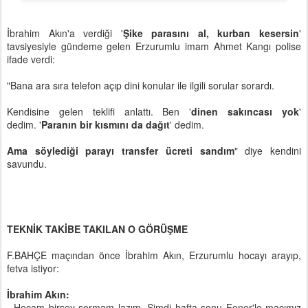
İbrahim Akın'a verdiği '
Şike parasını al, kurban kesersin
'
tavsiyesiyle gündeme gelen Erzurumlu imam Ahmet Kangı polise
ifade verdi:
"Bana ara sıra telefon açıp dini konular ile ilgili sorular sorardı.
Kendisine gelen teklifi anlattı. Ben '
dinen sakıncası yok
'
dedim. '
Paranın bir kısmını da dağıt
' dedim.
Ama söylediği parayı transfer ücreti sandım
" diye kendini
savundu.
TEKNİK TAKİBE TAKILAN O GÖRÜŞME
F.BAHÇE maçından önce İbrahim Akın, Erzurumlu hocayı arayıp,
fetva istiyor:
İbrahim Akın:
- Hocam birşey sormam lazım. Şimdi hafta sonu Fener'le maçımız