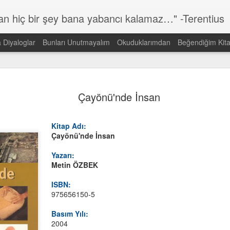
lan hiç bir şey bana yabancı kalamaz…" -Terentius
a Diyaloglar
Bunları Unutmayalım
Okuduklarımdan
Beğendiğim Kita
Günün Sözü
MAR
14
Çayönü'nde İnsan
Dünyada görmek istediğin DEĞİŞİMİN kendisi ol!
Gandi
Kitap Adı:
Çayönü'nde İnsan
Yazarı:
Metin ÖZBEK
ISBN:
975656150-5
Basım Yılı:
2004