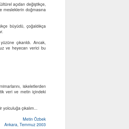
ültürel açıdan değiştikçe,
Yetkin eğitime gelince, zor mu zor
ın ve mesleklerin doğmasına
bir kültür başarısı. Yetkin eğitim
eğitim ustalarının işidir her şeyden
önce. Oysa usta…Yaman bir
üdükçe büyüdü, çoğaldıkça
döngü.
ar.
Her çırak usta olamaz.
yüzüne çıkarıldı. Ancak,
uz ve heyecan verici bu
imarlarını, iskeletlerden
stik veri ve metin içindeki
r yolculuğa çıkalım...
Metin Özbek
Ankara, Temmuz 2003