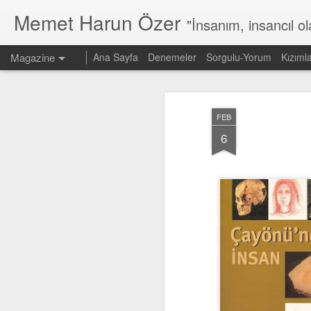
Memet Harun Özer
"İnsanım, insancıl o
Magazine
Ana Sayfa
Denemeler
Sorgulu-Yorum
Kızıml
FEB
6