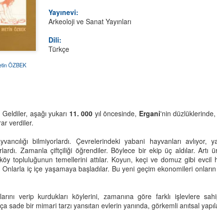
Yayınevi:
Arkeoloji ve Sanat Yayınları
Dili:
Türkçe
etin ÖZBEK
Bir Şey Yap Güzel
Nardugan Bayramı
JUL
JAN
 Geldiler, aşağı yukarı
11. 000
yıl öncesinde,
Ergani
'nin düzlüklerinde,
5
1
Olsun
ar verdiler.
Güneş hayatın kaynağı, tüm
insanlık için çok önemli.
Bir şey yap,
vancılığı bilmiyorlardı. Çevrelerindeki yabani hayvanları avlıyor, ya
lardı. Zamanla çiftçiliği öğrendiler. Böylece bir ekip üç aldılar. Artı
Kadim Türk inanışına göre gecenin
Güzel olsun.
ir köy topluluğunun temellerini attılar. Koyun, keçi ve domuz gibi evci
kısalıp gündüzlerin uzamaya
ı. Onlarla iç içe yaşamaya başladılar. Bu yeni geçim ekonomileri onların
başladığı 22 Aralık'ta, gece
Çok mu zor?
gündüzle savaşır; sonunda
gündüz zafer kazanır.
O vakit güzel bir şey söyle.
Eğitmen Ney’e Benzer?
EB
rtlarını verip kurdukları köylerini, zamanına göre farklı işlevlere sa
26
kça sade bir mimari tarzı yansıtan evlerin yanında, görkemli anıtsal yapıla
Güneşli bir İzmir günü, İzgören Akademi'deyiz. Umut Hoca
Güneş'in zaferi, Türkler'de yeniden
Dilin mi dönmüyor?
tahtada, gözlerimizin içine bakarak sordu:
doğuş olarak kutlanır ve yeni yıl