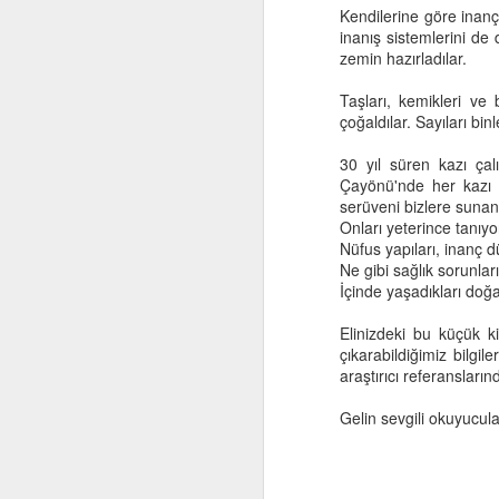
Kendilerine göre inanç 
inanış sistemlerini de 
“
zemin hazırladılar.
He
Taşları, kemikleri ve 
çoğaldılar. Sayıları bi
Eğ
30 yıl süren kazı çal
Eğ
Çayönü'nde her kazı 
ku
F
serüveni bizlere sunan
Onları yeterince tanı
Um
Nüfus yapıları, inanç dü
Ne gibi sağlık sorunlar
A
"
İçinde yaşadıkları doğa
Be
Elinizdeki bu küçük k
b
çıkarabildiğimiz bilgil
araştırıcı referansları
"O
Gelin sevgili okuyucul
"
bi
M
"