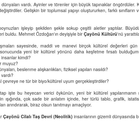
dünyaları vardı. Ayinler ve törenler için büyük tapınaklar öngördüler. K
döngüsü bu tarihe göre belirlenir.
Güzel bir şey gör
değiştirdiler. Gelişkin bir toplumsal yapıyı oluştururken, farklı sınıflar
Eğitmen olmak istiyorsunuz. İyi ama eğitmen neye benzer?”
Kutlamalar, Khal Khelk adı verilen
Ya da güzel bir şey yaz.
pimizin aklında bu soruya verilecek yanıtlar vardı.
ak saçlı, ak sakallı, yaşlı bir
boynuzları işleyip şekilden şekle sokup çeşitli aletler yaptılar. Büy
adamın, köy çocukları ile beraber
Beceremez misin?
nleri buldu. Mehmet Özdoğan'ın deyişiyle bir
itmen muma benzer, etrafına ışık yayar, bir yandan kendini tüketir.
Çayönü Kültürü
'nü yarattıl
kapı kapı dolaşarak hediyeler
toplaması ile başlar.
Öyleyse güzel bir şeye başla.
ışmaları sayesinde, maddi ve manevi birçok kültürel değerleri gün 
itmen bir deniz feneridir. Fırtınalı sularda gemileri kayalara vurmaktan
sonucunda yeni bir kültürel yönünü daha keşfetme fırsatı bulduğum
rtarır, onlara rehberlik eder…
Kızımla Diyaloglar: Şimdi Ne Oynuyos?
EB
 insanlar kimdi?
3
yor muyuz?
ut Hoca sabırla dinledi, “biraz daha düşünün bana yarın anlatın” dedi.
Küçük kızım anaokuluna gidiyor. Gözleri dolu dolu geldi yanıma.
nyaları, beslenme alışkanlıkları, fiziksel yapıları nasıldı?
ı vardı?
kşam oldu eve geldim.
Baba, çocuklar ölür mü?"
l çevreye ne tür bir biyo/kültürel uyum gerçekleştirdiler?
ynime bir kurşun sıktı bıraktı beni orada. Ne denir? Nasıl cevaplanır
itap işte bu heyecan verici öykünün, yeni bir kültürel yapılanmanın m
u soru?
erin ışığında, çok sade bir anlatım içinde, her türlü tablo, grafik, istati
ndan arındırarak, biraz olsun tanıtmayı amaçlıyor.
 da nereden çıktı güzel kızım?"
ar
Ablam çocuklar da ölür diyor. Haberlerde duymuş. On yaşında ölmüş
Çayönü Cilalı Taş Devri (Neolitik)
insanlarının gizemli dünyasında bi
r çocuk."
İlk Öyküler Kitap Söyleşisi
AY
1
Yok babacım neden ölsünler."
İlk Öyküler ÇIKTI!