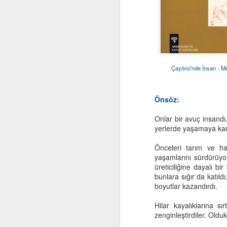
Çayönü'nde İnsan - M
Önsöz:
Computational
OCT
Onlar bir avuç insandı.
29
Thinking and Problem
yerlerde yaşamaya kar
Solving
Önceleri tarım ve hay
yaşamlarını sürdürüyor
üreticiliğine dayalı b
bunlara sığır da katıld
boyutlar kazandırdı.
F
Hilar kayalıklarına sı
zenginleştirdiler. Oldu