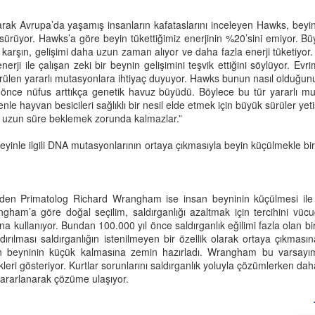
okuma nasıl olur?”
ak Avrupa’da yaşamış insanların kafataslarını inceleyen Hawks, beyin i
r söyleşide Selim İleri, nitelikli okuru şöyle tanımlıyor: "Nitelikli okur,
eri sürüyor. Hawks’a göre beyin tükettiğimiz enerjinin %20’sini emiyor.
k okuyan birisi değil, okuduğunun neyi anlattığına, neyi tahlil ettiğine
a karşın, gelişimi daha uzun zaman alıyor ve daha fazla enerji tüketiy
fasını yoran okurdur."
erji ile çalışan zeki bir beynin gelişimini teşvik ettiğini söylüyor. Evr
örülen yararlı mutasyonlara ihtiyaç duyuyor. Hawks bunun nasıl olduğunu 
rulmaya hazır mısın sevgili okur?
l önce nüfus arttıkça genetik havuz büyüdü. Böylece bu tür yararlı m
enle hayvan besicileri sağlıklı bir nesil elde etmek için büyük sürüler yetiş
telikli okur, yorgun okurdur. Sabırlıdır. Yavaşlığın keyfini bilir. Her
in uzun süre beklemek zorunda kalmazlar.”
yden önce, kitap almaz, kitap seçer. Kaynakları tanır. İlk okumanın
İlk Öyküler - Yazma Semineri Öyküleri ÇIKIYOR!
AR
dece "tanışma" olduğunu bilir.
eyinle ilgili DNA mutasyonlarının ortaya çıkmasıyla beyin küçülmekle birl
26
Arka Kapak:
inizdeki kitap, ÇYDD İzmir Şubesi Kültür Sanat Atölyeleri içerisinde
r alan Yazma Semineri öykülerinden derlenmiştir.
nden Primatolog Richard Wrangham ise insan beyninin küçülmesi ile s
ngham’a göre doğal seçilim, saldırganlığı azaltmak için tercihini vü
külerin ortak noktası hemen hepsinin yazarlarının ilk öyküleri
a kullanıyor. Bundan 100.000 yıl önce saldırganlık eğilimi fazla olan bi
erisinde yer almasıdır. Bu yüzden kitabı İlk Öyküler başlığı altında
ırılması saldırganlığın istenilmeyen bir özellik olarak ortaya çıkması
kurun beğenisine sunuyoruz.
an beyninin küçük kalmasına zemin hazırladı. Wrangham bu varsayı
ekleri gösteriyor. Kurtlar sorunlarını saldırganlık yoluyla çözümlerken d
yararlanarak çözüme ulaşıyor.
Heidi’nin ayakları neden çıplaktı?
PR
16
Verdingkinder… Bu kelimeyi, “Sözleşmeli Çocuk” diye çevirsek de