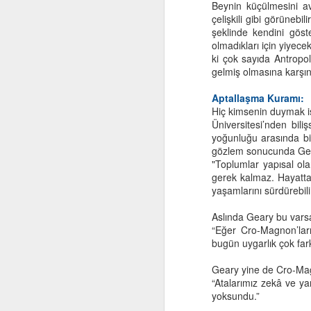
Beynin küçülmesini avc
"B
Çı
çelişkili gibi görünebi
i
şeklinde kendini göste
Ü
olmadıkları için yiyece
T
ki çok sayıda Antropo
gelmiş olmasına karşın
"
Aptallaşma Kuramı:
Hiç kimsenin duymak is
Üniversitesi’nden bil
A
yoğunluğu arasında bi
gözlem sonucunda Gear
"Toplumlar yapısal ola
El
gerek kalmaz. Hayatta
ye
yaşamlarını sürdürebili
Öy
Aslında Geary bu varsa
iç
“Eğer Cro-Magnon’lar
o
bugün uygarlık çok fark
Geary yine de Cro-Magn
“Atalarımız zekâ ve yar
M
yoksundu.”