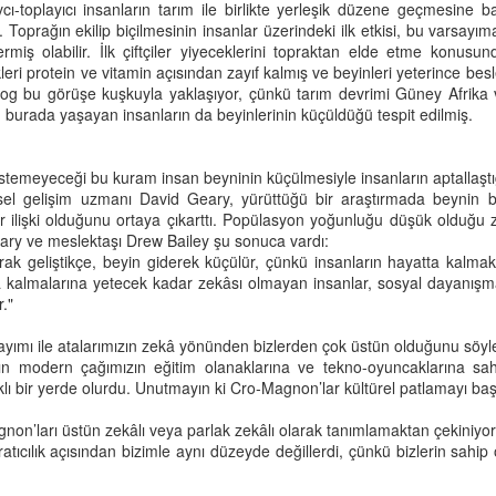
ı-toplayıcı insanların tarım ile birlikte yerleşik düzene geçmesine b
aba, ben yalnız kalınca çok sıkılıyorum. On yaşında ölmek
kar çıkmaz İlk Öyküler Kitap Söyleşisinde dostlarımızla buluştuk.
lir. Toprağın ekilip biçilmesinin insanlar üzerindeki ilk etkisi, bu varsa
stemiyorum. Ben sensiz yapamam."
rmiş olabilir. İlk çiftçiler yiyeceklerini topraktan elde etme konusun
retmeye, sormaya, sorgulamaya devam ediyoruz...
kleri protein ve vitamin açısından zayıf kalmış ve beyinleri yeterince be
ek sözcük edemedim. Sarıldım kızıma, öpmeye başladım.
log bu görüşe kuşkuyla yaklaşıyor, çünkü tarım devrimi Güney Afrika 
 burada yaşayan insanların da beyinlerinin küçüldüğü tespit edilmiş.
Baba, ben cennet istemiyom.
temeyeceği bu kuram insan beyninin küçülmesiyle insanların aptallaştığı
işsel gelişim uzmanı David Geary, yürüttüğü bir araştırmada beynin 
İlk Öyküler - Yazma Semineri Öyküleri ÇIKTI!
PR
r ilişki olduğunu ortaya çıkarttı. Popülasyon yoğunluğu düşük olduğu
8
Arka Kapak:
y ve meslektaşı Drew Bailey şu sonuca vardı:
rak geliştikçe, beyin giderek küçülür, çünkü insanların hayatta kalmak 
inizdeki kitap, ÇYDD İzmir Şubesi Kültür Sanat Atölyeleri içerisinde
 kalmalarına yetecek kadar zekâsı olmayan insanlar, sosyal dayanışma
r alan Yazma Semineri öykülerinden derlenmiştir.
r."
külerin ortak noktası hemen hepsinin yazarlarının ilk öyküleri
yımı ile atalarımızın zekâ yönünden bizlerden çok üstün olduğunu söyl
erisinde yer almasıdır. Bu yüzden kitabı İlk Öyküler başlığı altında
ın modern çağımızın eğitim olanaklarına ve tekno-oyuncaklarına sah
kurun beğenisine sunuyoruz.
lı bir yerde olurdu. Unutmayın ki Cro-Magnon’lar kültürel patlamayı başl
on’ları üstün zekâlı veya parlak zekâlı olarak tanımlamaktan çekiniyor
atıcılık açısından bizimle aynı düzeyde değillerdi, çünkü bizlerin sahip
Nitelikli Okur, Yaratıcı Okuma
AR
29
“Bir edebi kitap nasıl okunmalı? Nitelikli okur kimdir? Yaratıcı