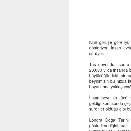
Kimi görüşe göre iyi,
gösteriyor. İnsan evr
sürüyor.
Taş devrinden sonra i
Computational
OCT
20.000 yılda insanda 
29
Thinking and Problem
büyüklüğündeki bir pa
Solving
beynimizin bu hızda 
boyutlarına yaklaşaca
İnsan beyninin küçül
geldiği konusunda çeşitl
sürenler olduğu gibi b
F
Londra Doğa Tarihi 
gösterilmediğini, bazı