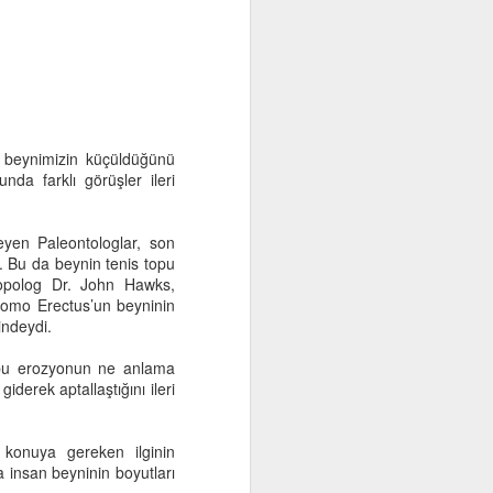
a beynimizin küçüldüğünü
nda farklı görüşler ileri
eyen Paleontologlar, son
Ustayla Çırak
APR
. Bu da beynin tenis topu
10
Eğitimci, dağ kılavuzu. Her
tropolog Dr. John Hawks,
öğrenciyle yeniden tırmanır,
omo Erectus’un beyninin
her birinin ilgileri sorularıyla yeni
indeydi.
görüp yaşar.
n bu erozyonun ne anlama
En yetkin eğitim-düzeni, yanlışları
giderek aptallaştığını ileri
en kısa sürede en uygun biçimde
düzeltebilme donatımı sağlayan
eğitimdir. Bunun için bolca usta
konuya gereken ilginin
yetiştirmek gerekir. Usta, gerçek
 insan beyninin boyutları
ustaysa az rastlanır bir pırlantadır.