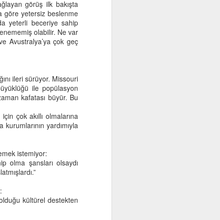
ağlayan görüş ilk bakışta
yıma göre yetersiz beslenme
da yeterli beceriye sahip
slenememiş olabilir. Ne var
ve Avustralya’ya çok geç
nı ileri sürüyor. Missouri
büyüklüğü ile popülasyon
 zaman kafatası büyür. Bu
için çok akıllı olmalarına
 kurumlarının yardımıyla
emek istemiyor:
ip olma şansları olsaydı
atmışlardı.”
:
 olduğu kültürel destekten