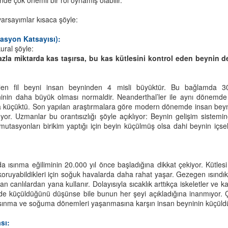
nde çok önemli bir rol oynamış olabilir.
döngüsü bu tarihe göre belirlenir.
Güzel bir şey gör
Eğitmen olmak istiyorsunuz. İyi ama eğitmen neye benzer?”
 varsayımlar kısaca şöyle:
Kutlamalar, Khal Khelk adı verilen
Ya da güzel bir şey yaz.
pimizin aklında bu soruya verilecek yanıtlar vardı.
ak saçlı, ak sakallı, yaşlı bir
asyon Katsayısı):
adamın, köy çocukları ile beraber
ural şöyle:
Beceremez misin?
itmen muma benzer, etrafına ışık yayar, bir yandan kendini tüketir.
kapı kapı dolaşarak hediyeler
azla miktarda kas taşırsa, bu kas kütlesini kontrol eden beynin 
toplaması ile başlar.
Öyleyse güzel bir şeye başla.
itmen bir deniz feneridir. Fırtınalı sularda gemileri kayalara vurmaktan
rtarır, onlara rehberlik eder…
ilen fil beyni insan beyninden 4 misli büyüktür. Bu bağlamda 3
Kızımla Diyaloglar: Şimdi Ne Oynuyos?
EB
yninin daha büyük olması normaldir. Neanderthal’ler ile aynı dönem
3
ut Hoca sabırla dinledi, “biraz daha düşünün bana yarın anlatın” dedi.
Küçük kızım anaokuluna gidiyor. Gözleri dolu dolu geldi yanıma.
a küçüktü. Son yapılan araştırmalara göre modern dönemde insan bey
lüyor. Uzmanlar bu orantısızlığı şöyle açıklıyor: Beynin gelişim sistem
kşam oldu eve geldim.
Baba, çocuklar ölür mü?"
mutasyonları birikim yaptığı için beyin küçülmüş olsa dahi beynin içsel
ynime bir kurşun sıktı bıraktı beni orada. Ne denir? Nasıl cevaplanır
u soru?
da ısınma eğiliminin 20.000 yıl önce başladığına dikkat çekiyor. Kütles
 da nereden çıktı güzel kızım?"
i koruyabildikleri için soğuk havalarda daha rahat yaşar. Gezegen ısındık
 canlılardan yana kullanır. Dolayısıyla sıcaklık arttıkça iskeletler ve ka
Ablam çocuklar da ölür diyor. Haberlerde duymuş. On yaşında ölmüş
 de küçüldüğünü düşünse bile bunun her şeyi açıkladığına inanmıyor. 
r çocuk."
ısınma ve soğuma dönemleri yaşanmasına karşın insan beyninin küçül
İlk Öyküler Kitap Söyleşisi
AY
1
Yok babacım neden ölsünler."
İlk Öyküler ÇIKTI!
sı: