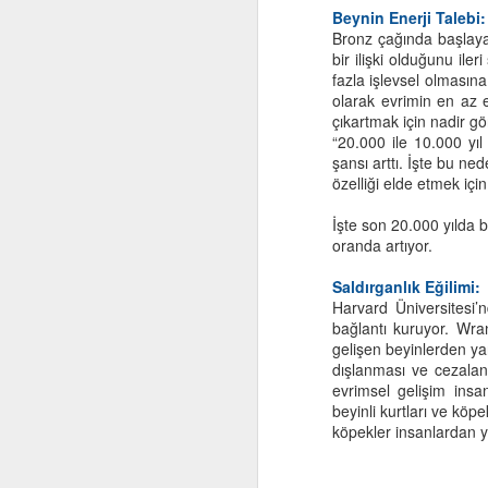
Beynin Enerji Talebi:
Bronz çağında başlayar
Bi
bir ilişki olduğunu il
ço
fazla işlevsel olmasın
ka
olarak evrimin en az en
çıkartmak için nadir g
Yo
“20.000 ile 10.000 yı
şansı arttı. İşte bu ned
Ni
özelliği elde etmek iç
şe
M
sa
İşte son 20.000 yılda b
oranda artıyor.
El
Saldırganlık Eğilimi:
ye
Harvard Üniversitesi’
bağlantı kuruyor. Wra
Öy
gelişen beyinlerden yan
iç
dışlanması ve cezaland
o
evrimsel gelişim ins
beyinli kurtları ve köp
köpekler insanlardan 
A