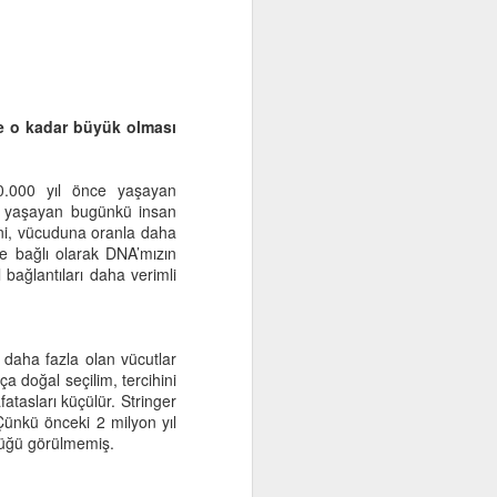
Yetkin eğitime gelince, zor mu zor
bir kültür başarısı. Yetkin eğitim
eğitim ustalarının işidir her şeyden
önce. Oysa usta…Yaman bir
döngü.
de o kadar büyük olması
Her çırak usta olamaz.
0.000 yıl önce yaşayan
de yaşayan bugünkü insan
ni, vücuduna oranla daha
ine bağlı olarak DNA’mızın
 bağlantıları daha verimli
i daha fazla olan vücutlar
ça doğal seçilim, tercihini
fatasları küçülür. Stringer
Çünkü önceki 2 milyon yıl
düğü görülmemiş.