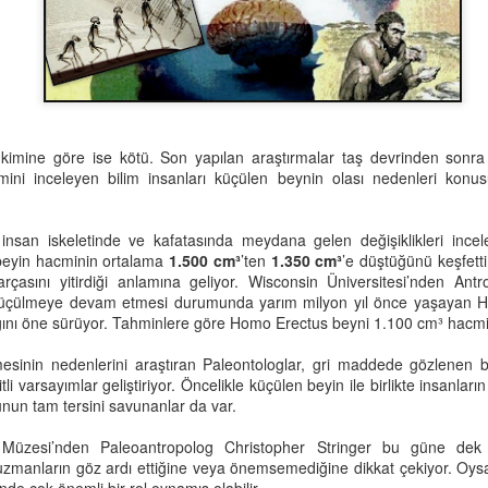
 kimine göre ise kötü. Son yapılan araştırmalar taş devrinden sonr
imini inceleyen bilim insanları küçülen beynin olası nedenleri konusu
nsan iskeletinde ve kafatasında meydana gelen değişiklikleri incel
Bir Şey Yap Güzel
Nardugan Bayramı
JUL
JAN
beyin hacminin ortalama
1.500 cm³
’ten
1.350 cm³
’e düştüğünü keşfetti
5
1
Olsun
Güneş hayatın kaynağı, tüm
rçasını yitirdiği anlamına geliyor. Wisconsin Üniversitesi’nden An
insanlık için çok önemli.
küçülmeye devam etmesi durumunda yarım milyon yıl önce yaşayan H
Bir şey yap,
ğını öne sürüyor. Tahminlere göre Homo Erectus beyni 1.100 cm³ hacm
Kadim Türk inanışına göre gecenin
Güzel olsun.
kısalıp gündüzlerin uzamaya
mesinin nedenlerini araştıran Paleontologlar, gri maddede gözlene
başladığı 22 Aralık'ta, gece
i varsayımlar geliştiriyor. Öncelikle küçülen beyin ile birlikte insanların 
Çok mu zor?
gündüzle savaşır; sonunda
unun tam tersini savunanlar da var.
gündüz zafer kazanır.
O vakit güzel bir şey söyle.
Eğitmen Ney’e Benzer?
EB
Müzesi’nden Paleoantropolog Christopher Stringer bu güne dek 
26
Güneşli bir İzmir günü, İzgören Akademi'deyiz. Umut Hoca
Güneş'in zaferi, Türkler'de yeniden
 uzmanların göz ardı ettiğine veya önemsemediğine dikkat çekiyor. Oysa
Dilin mi dönmüyor?
tahtada, gözlerimizin içine bakarak sordu:
doğuş olarak kutlanır ve yeni yıl