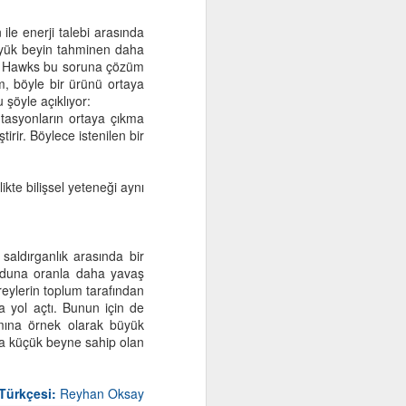
le enerji talebi arasında
 Büyük beyin tahminen daha
or. Hawks bu soruna çözüm
im, böyle bir ürünü ortaya
şöyle açıklıyor:
utasyonların ortaya çıkma
tirir. Böylece istenilen bir
ikte bilişsel yeteneği aynı
aldırganlık arasında bir
cuduna oranla daha yavaş
reylerin toplum tarafından
na yol açtı. Bunun için de
mına örnek olarak büyük
aha küçük beyne sahip olan
Türkçesi:
Reyhan Oksay