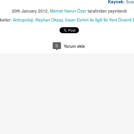
Kaynak:
Scie
Türkçeye, kapsadığı karanlık ve acı öyküyü bilmeden anlamını
20th January 2012
,
Memet Harun Özer
tarafından yayınlandı
ıklayamayız. Bu yazıda onlardan “çıplak ayaklı çocuklar” olarak söz
eceğiz. Karlı dağlarla çevrili yemyeşil çimenlerin üzerinde,
iketler:
Antropoloji
Reyhan Oksay
İnsan Evrimi ile İlgili İki Yeni Önemli
rdunyalarla süslü ahşap çiftlik evlerini gösteren kartpostal
simlerinden tanırız İsviçre’yi.
p’ler, peynir ve çikolatadan sonra İsviçre’nin simgelerinden biri sayılan
idi’yi hatırlayın.
0
Yorum ekle
Özgecan Aslan! Sen ölürken bu ülkede bir şeyler
AR
13
yeşerecek.
u millet hamasi nutuklardan usandı; bıçak kemiğe dayandı.
ocuklarımızı sokakta oynamaya gönderemiyoruz; uyuşturucu almasın
ye okulların önünde nöbet tutuyoruz; hiçbir kadınımız ve kızımız
vencede değil; toplu taşıt araçları bile güvenini yitirmiş durumda.-
san olan herkesi kahreden, ürküten, insan olduğundan utandıran
gecan Aslan cinayeti (15.02.2015) bardağı taşıran son damlalardan
ri olmuştur.
Günün Sözü
AR