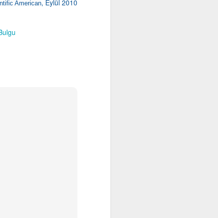
, Eylül 2010
ntific American
 Bulgu