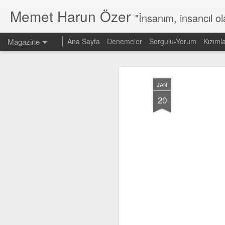
Memet Harun Özer
"İnsanım, insancıl o
Magazine
Ana Sayfa
Denemeler
Sorgulu-Yorum
Kızıml
JAN
20