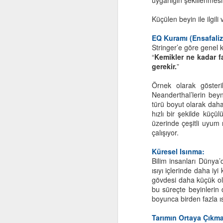
uygarlığın şekillenmesi
“
Küçülen beyin ile ilgili
He
EQ Kuramı (Ensafaliz
Stringer’e göre genel k
Eğ
“
Kemikler ne kadar f
gerekir.
”
Eğ
ku
Örnek olarak göster
F
Neanderthal’lerin be
Um
türü boyut olarak dah
hızlı bir şekilde küçü
A
"
üzerinde çeşitli uyum 
çalışıyor.
Be
b
Küresel Isınma:
Bilim insanları Dünya’
"O
ısıyı içlerinde daha iy
gövdesi daha küçük olan
"
bu süreçte beyinlerin
bi
boyunca birden fazla 
M
"
Tarımın Ortaya Çıkma