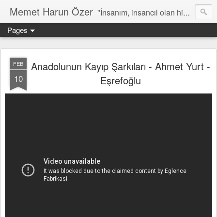
Memet Harun Özer
"İnsanım, insancıl olan hiç bir şey bana yabancı kalamaz…" -Terentius
Pages
Anadolunun Kayıp Şarkıları - Ahmet Yurt -
FEB
10
Eşrefoğlu