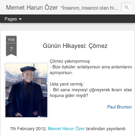
Memet Harun Özer
"İnsanım, insancıl olan hiç bir şey bana yabancı kalamaz…" -Terentius
Pages
FEB
Günün Hikayesi: Çömez
7
Çömez yakınıyormuş:
- Bize öyküler anlatıyorsun ama anlamlarını
açmıyorsun.
Usta yanıt vermiş:
- Biri sana meyveyi çiğneyerek ikram etse
hoşuna gider miydi?
Paul Brunton
7th February 2012
,
Memet Harun Özer
tarafından yayınlandı