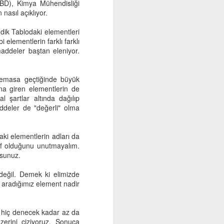
ABD), Kimya Mühendisliği
 nasıl açıklıyor.
dik Tablodaki elementleri
i elementlerin farklı farklı
maddeler baştan eleniyor.
 temasa geçtiğinde büyük
na giren elementlerin de
 şartlar altında dağılıp
ddeler de "değerli" olma
Ustayla Çırak
APR
10
Eğitimci, dağ kılavuzu. Her
aki elementlerin adları da
öğrenciyle yeniden tırmanır,
if olduğunu unutmayalım.
her birinin ilgileri sorularıyla yeni
rsunuz.
görüp yaşar.
değil. Demek ki elimizde
En yetkin eğitim-düzeni, yanlışları
 aradığımız element nadir
en kısa sürede en uygun biçimde
düzeltebilme donatımı sağlayan
eğitimdir. Bunun için bolca usta
 hiç denecek kadar az da
yetiştirmek gerekir. Usta, gerçek
erini çiziyoruz. Sonuca
ustaysa az rastlanır bir pırlantadır.