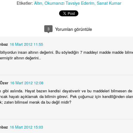
Etiketler:
Altın
Okumanızı Tavsiye Ederim
Sanat Kumar
aba, ben yalnız kalınca çok sıkılıyorum. On yaşında ölmek
kar çıkmaz İlk Öyküler Kitap Söyleşisinde dostlarımızla buluştuk.
stemiyorum. Ben sensiz yapamam."
retmeye, sormaya, sorgulamaya devam ediyoruz...
ek sözcük edemedim. Sarıldım kızıma, öpmeye başladım.
3
Yorumları görüntüle
Baba, ben cennet istemiyom.
hbaz
16 Mart 2012 11:55
 biliyordun insan altının değerini. Bu söylediğin 7 maddeyi madde madde bilm
İlk Öyküler - Yazma Semineri Öyküleri ÇIKTI!
PR
rmiştir altının değerini..
8
Arka Kapak:
inizdeki kitap, ÇYDD İzmir Şubesi Kültür Sanat Atölyeleri içerisinde
r alan Yazma Semineri öykülerinden derlenmiştir.
Özer
16 Mart 2012 12:08
 gibi aslında. Hayat bazen kendisi dayatıverir ve bu maddeleri bilmesen de
külerin ortak noktası hemen hepsinin yazarlarının ilk öyküleri
ncak hayatı açıklamak da bilimin görevi. Pek çoğumuz için kendiliğinden olan 
erisinde yer almasıdır. Bu yüzden kitabı İlk Öyküler başlığı altında
k; zaten bilimsel merak da bu değil midir?
kurun beğenisine sunuyoruz.
Nitelikli Okur, Yaratıcı Okuma
AR
hbaz
16 Mart 2012 15:03
29
“Bir edebi kitap nasıl okunmalı? Nitelikli okur kimdir? Yaratıcı