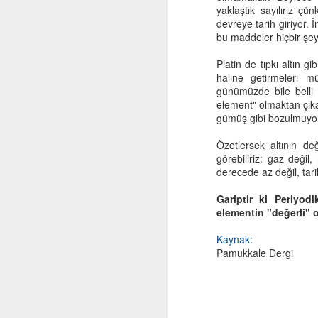
yaklaştık sayılırız ç
devreye tarih giriyor.
“
bu maddeler hiçbir şey
He
Platin de tıpkı altın g
haline getirmeleri m
Eğ
günümüzde bile belli
element" olmaktan çıka
Eğ
gümüş gibi bozulmuyor,
ku
F
Özetlersek altının d
Um
görebiliriz: gaz değil
derecede az değil, tarih
A
"
Gariptir ki Periyod
Be
elementin "değerli" ol
b
Kaynak:
"O
Pamukkale Dergi
"
bi
M
"