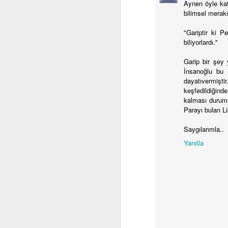
Aynen öyle kat
bilimsel merakı
Bi
"Gariptir ki P
ço
biliyorlardı."
ka
Garip bir şey y
Yo
İnsanoğlu bu 
dayatıvermişt
Ni
keşfedildiğind
şe
M
kalması durumu
sa
Parayı bulan Li
Saygılarımla..
El
ye
Yanıtla
Öy
iç
o
A