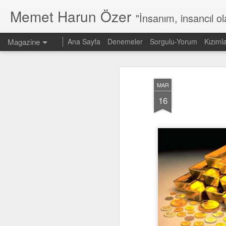
Memet Harun Özer
"İnsanım, insancıl o
Magazine
Ana Sayfa
Denemeler
Sorgulu-Yorum
Kızıml
MAR
16