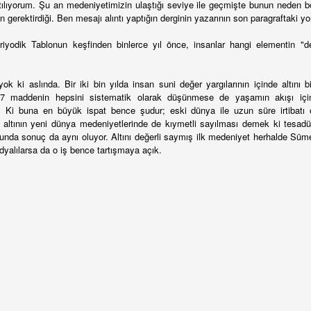
ılıyorum. Şu an medeniyetimizin ulaştığı seviye ile geçmişte bunun neden 
okuma nasıl olur?”
n gerektirdiği. Ben mesajı alıntı yaptığın derginin yazarının son paragraftaki 
r söyleşide Selim İleri, nitelikli okuru şöyle tanımlıyor: "Nitelikli okur,
eriyodik Tablonun keşfinden binlerce yıl önce, insanlar hangi elementin "de
k okuyan birisi değil, okuduğunun neyi anlattığına, neyi tahlil ettiğine
fasını yoran okurdur."
ok ki aslında. Bir iki bin yılda insan suni değer yargılarının içinde altını bir
rulmaya hazır mısın sevgili okur?
7 maddenin hepsini sistematik olarak düşünmese de yaşamın akışı içi
ir. Ki buna en büyük ispat bence şudur; eski dünya ile uzun süre irtibat
telikli okur, yorgun okurdur. Sabırlıdır. Yavaşlığın keyfini bilir. Her
e altının yeni dünya medeniyetlerinde de kıymetli sayılması demek ki tesadüf d
yden önce, kitap almaz, kitap seçer. Kaynakları tanır. İlk okumanın
İlk Öyküler - Yazma Semineri Öyküleri ÇIKIYOR!
AR
nda sonuç da aynı oluyor. Altını değerli saymış ilk medeniyet herhalde Süm
dece "tanışma" olduğunu bilir.
26
dyalılarsa da o iş bence tartışmaya açık.
Arka Kapak:
inizdeki kitap, ÇYDD İzmir Şubesi Kültür Sanat Atölyeleri içerisinde
r alan Yazma Semineri öykülerinden derlenmiştir.
külerin ortak noktası hemen hepsinin yazarlarının ilk öyküleri
erisinde yer almasıdır. Bu yüzden kitabı İlk Öyküler başlığı altında
kurun beğenisine sunuyoruz.
Heidi’nin ayakları neden çıplaktı?
PR
16
Verdingkinder… Bu kelimeyi, “Sözleşmeli Çocuk” diye çevirsek de