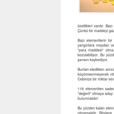
özellikleri vardır. Ba
Çünkü bir maddeyi gaz
Bazı elementlerin bir
yangınlara meydan ver
"para maddesi" olma 
bozulabiliyor. Bu yüz
Computational
OCT
şansını kaybediyor.
29
Thinking and Problem
Bunları eledikten sonr
Solving
küçümsenmeyecek nite
Cebinize bir miktar ein
118 elementten sadec
"değerli" olmaya aday
bulunmalıdır!
F
Bu yüzden kalan eleme
olmamalıdır. Böylece