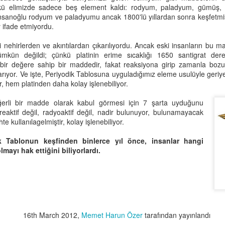
ünkü elimizde sadece beş element kaldı: rodyum, paladyum, gümüş, p
döngüsü bu tarihe göre belirlenir.
Güzel bir şey gör
 İnsanoğlu rodyum ve paladyumu ancak 1800'lü yıllardan sonra keşfetmiş
Eğitmen olmak istiyorsunuz. İyi ama eğitmen neye benzer?”
 ifade etmiyordu.
Kutlamalar, Khal Khelk adı verilen
Ya da güzel bir şey yaz.
pimizin aklında bu soruya verilecek yanıtlar vardı.
ak saçlı, ak sakallı, yaşlı bir
ibi nehirlerden ve akıntılardan çıkarılıyordu. Ancak eski insanların bu 
adamın, köy çocukları ile beraber
Beceremez misin?
ümkün değildi; çünkü platinin erime sıcaklığı 1650 santigrat der
itmen muma benzer, etrafına ışık yayar, bir yandan kendini tüketir.
kapı kapı dolaşarak hediyeler
 bir değere sahip bir maddedir, fakat reaksiyona girip zamanla bo
toplaması ile başlar.
Öyleyse güzel bir şeye başla.
rıyor. Ve işte, Periyodik Tablosuna uyguladığımız eleme usulüyle geriy
itmen bir deniz feneridir. Fırtınalı sularda gemileri kayalara vurmaktan
 hem platinden daha kolay işlenebiliyor.
rtarır, onlara rehberlik eder…
Kızımla Diyaloglar: Şimdi Ne Oynuyos?
EB
3
eğerli bir madde olarak kabul görmesi için 7 şarta uyduğunu
ut Hoca sabırla dinledi, “biraz daha düşünün bana yarın anlatın” dedi.
Küçük kızım anaokuluna gidiyor. Gözleri dolu dolu geldi yanıma.
, reaktif değil, radyoaktif değil, nadir bulunuyor, bulunamayacak
te kullanılagelmiştir, kolay işlenebiliyor.
kşam oldu eve geldim.
Baba, çocuklar ölür mü?"
ik Tablonun keşfinden binlerce yıl önce, insanlar hangi
ynime bir kurşun sıktı bıraktı beni orada. Ne denir? Nasıl cevaplanır
mayı hak ettiğini biliyorlardı.
u soru?
 da nereden çıktı güzel kızım?"
Ablam çocuklar da ölür diyor. Haberlerde duymuş. On yaşında ölmüş
r çocuk."
İlk Öyküler Kitap Söyleşisi
AY
1
16th March 2012
,
Memet Harun Özer
tarafından yayınlandı
Yok babacım neden ölsünler."
İlk Öyküler ÇIKTI!