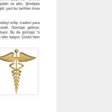
latin ve altın. Şimdiyse
Yetkin eğitime gelince, zor mu zor
tir, yani bu tarihten önce
bir kültür başarısı. Yetkin eğitim
eğitim ustalarının işidir her şeyden
önce. Oysa usta…Yaman bir
maddeyi eritip madeni para
döngü.
ecedir. Gümüşe gelince,
zuluyor. Bu da gümüşü "o
Her çırak usta olamaz.
e altın kalıyor. Çünkü hem