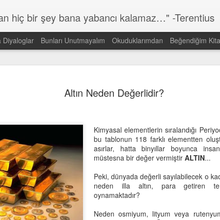
lan hiç bir şey bana yabancı kalamaz…" -Terentius
a Diyaloglar
Bunları Unutmayalım
Okuduklarımdan
Beğendiğim Kita
Günün Sözü
MAR
14
Altın Neden Değerlidir?
Dünyada görmek istediğin DEĞİŞİMİN kendisi ol!
Gandi
Kimyasal elementlerin sıralandığı Periyo
bu tablonun 118 farklı elementten oluş
asırlar, hatta binyıllar boyunca insa
müstesna bir değer vermiştir
ALTIN
...
Peki, dünyada değerli sayılabilecek o ka
neden illa altın, para getiren t
oynamaktadır?
Neden osmiyum, lityum veya rutenyum