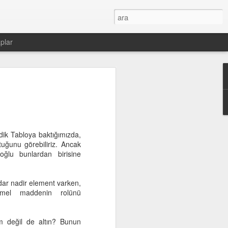
plar
dik Tabloya baktığımızda,
tuğunu görebiliriz. Ancak
noğlu bunlardan birisine
dar nadir element varken,
emel maddenin rolünü
 değil de altın? Bunun