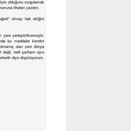
böyle olduğunu sorgulamak
yorumuna ithafen yazdım.
ğerli" olmayı hak ettiğini
 yere yerleştirilivermiştir.
nde bu maddeler kendini
ı olmamış olan yeni dünya
eğil, belli şartların aynı
erlerdir diye düşünüyorum.