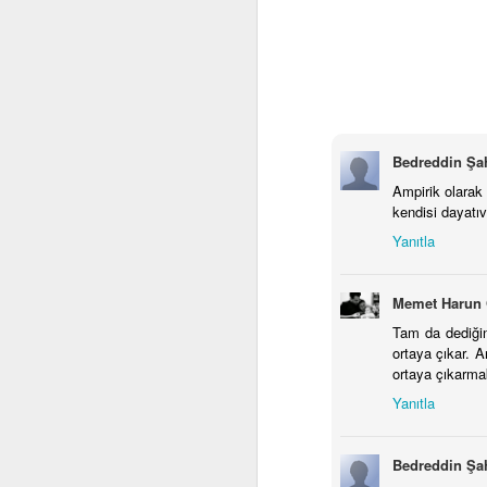
"B
Çı
i
Ü
T
"
Bedreddin Şa
Ampirik olarak
A
kendisi dayatıve
Yanıtla
El
ye
Memet Harun 
Tam da dediğin
Öy
ortaya çıkar. A
iç
ortaya çıkarma
o
Yanıtla
M
Bedreddin Şa