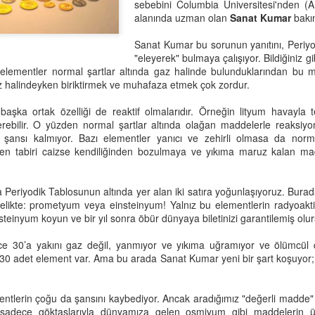
sebebini Columbia Üniversitesi'nden (
alanında uzman olan
Sanat Kumar
bakın
Sanat Kumar bu sorunun yanıtını, Periyo
"eleyerek" bulmaya çalışıyor. Bildiğiniz gib
zı elementler normal şartlar altında gaz halinde bulunduklarından bu 
 halindeyken biriktirmek ve muhafaza etmek çok zordur.
 başka ortak özelliği de reaktif olmalarıdır. Örneğin lityum havayla
ebilir. O yüzden normal şartlar altında olağan maddelerle reaksiyo
şansı kalmıyor. Bazı elementler yanıcı ve zehirli olmasa da normal
den tabiri caizse kendiliğinden bozulmaya ve yıkıma maruz kalan ma
Bir Şey Yap Güzel
Nardugan Bayramı
JUL
JAN
5
1
Olsun
Güneş hayatın kaynağı, tüm
a Periyodik Tablosunun altında yer alan iki satıra yoğunlaşıyoruz. Burad
insanlık için çok önemli.
Bir şey yap,
likte: prometyum veya einsteinyum! Yalnız bu elementlerin radyoakt
steinyum koyun ve bir yıl sonra öbür dünyaya biletinizi garantilemiş olu
Kadim Türk inanışına göre gecenin
Güzel olsun.
kısalıp gündüzlerin uzamaya
e 30’a yakını gaz değil, yanmıyor ve yıkıma uğramıyor ve ölümcül 
başladığı 22 Aralık'ta, gece
Çok mu zor?
 30 adet element var. Ama bu arada Sanat Kumar yeni bir şart koşuyor;
gündüzle savaşır; sonunda
gündüz zafer kazanır.
O vakit güzel bir şey söyle.
Eğitmen Ney’e Benzer?
EB
26
ntlerin çoğu da şansını kaybediyor. Ancak aradığımız "değerli madde"
Güneşli bir İzmir günü, İzgören Akademi'deyiz. Umut Hoca
Güneş'in zaferi, Türkler'de yeniden
Dilin mi dönmüyor?
 sadece göktaşlarıyla dünyamıza gelen osmiyum gibi maddelerin üz
tahtada, gözlerimizin içine bakarak sordu:
doğuş olarak kutlanır ve yeni yıl