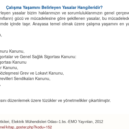
Çalışma Yaşamını Belirleyen Yasalar Hangileridir?
leyen yasalar bizim haklarımızın ve sorumluluklarımızın genel çerçevesi
ınıfların) gücü ve mücadelesine göre şekillenen yasalar, bu mücadelede
çimde içinde taşır. Anayasa temel olmak üzere çalışma yaşamını en ya
u,
emuru Kanunu,
igortalar ve Genel Sağlık Sigortası Kanunu:
Sigortası Kanunu
Bir Şey Yap Güzel
Nardugan Bayramı
JUL
JAN
ar Kanunu,
5
1
Olsun
ş Sözleşmesi Grev ve Lokavt Kanunu,
Güneş hayatın kaynağı, tüm
evlileri Sendikaları Kanunu,
insanlık için çok önemli.
Bir şey yap,
,
Kadim Türk inanışına göre gecenin
Güzel olsun.
kısalıp gündüzlerin uzamaya
ını düzenlemek üzere tüzükler ve yönetmelikler çıkartılmıştır.
başladığı 22 Aralık'ta, gece
Çok mu zor?
gündüzle savaşır; sonunda
gündüz zafer kazanır.
O vakit güzel bir şey söyle.
Eğitmen Ney’e Benzer?
EB
26
Güneşli bir İzmir günü, İzgören Akademi'deyiz. Umut Hoca
kileri, Elektrik Mühendisleri Odası-1.bs.-EMO Yayınları, 2012
Güneş'in zaferi, Türkler'de yeniden
Dilin mi dönmüyor?
genel/kitap_goster.php?kodu=152
tahtada, gözlerimizin içine bakarak sordu:
doğuş olarak kutlanır ve yeni yıl