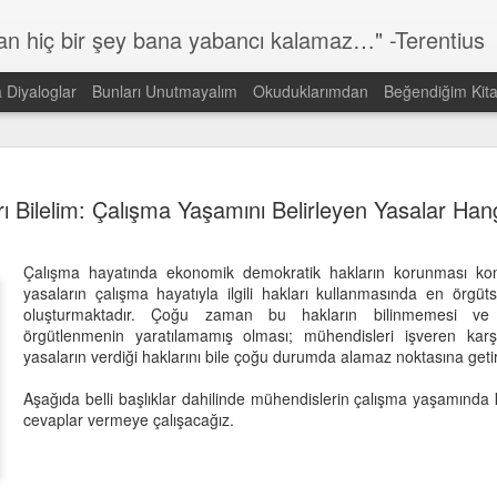
lan hiç bir şey bana yabancı kalamaz…" -Terentius
a Diyaloglar
Bunları Unutmayalım
Okuduklarımdan
Beğendiğim Kita
Günün Sözü
MAR
ı Bilelim: Çalışma Yaşamını Belirleyen Yasalar Hang
14
Dünyada görmek istediğin DEĞİŞİMİN kendisi ol!
Gandi
Çalışma hayatında ekonomik demokratik hakların korunması ko
yasaların çalışma hayatıyla ilgili hakları kullanmasında en örgü
oluşturmaktadır. Çoğu zaman bu hakların bilinmemesi ve
örgütlenmenin yaratılamamış olması; mühendisleri işveren karşı
yasaların verdiği haklarını bile çoğu durumda alamaz noktasına getir
Aşağıda belli başlıklar dahilinde mühendislerin çalışma yaşamında k
cevaplar vermeye çalışacağız.