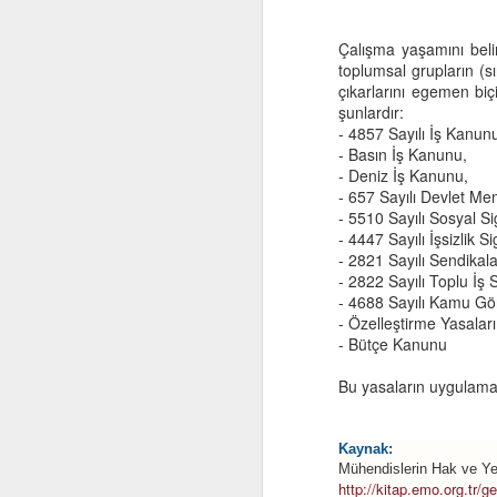
Çalışma yaşamını belir
toplumsal grupların (s
çıkarlarını egemen bi
şunlardır:
- 4857 Sayılı İş Kanun
- Basın İş Kanunu,
- Deniz İş Kanunu,
- 657 Sayılı Devlet M
- 5510 Sayılı Sosyal S
- 4447 Sayılı İşsizlik 
Computational
OCT
- 2821 Sayılı Sendikal
29
Thinking and Problem
- 2822 Sayılı Toplu İ
- 4688 Sayılı Kamu Gör
Solving
- Özelleştirme Yasaları
- Bütçe Kanunu
Bu yasaların uygulamas
F
Kaynak:
Mühendislerin Hak ve Yet
http://kitap.emo.org.tr/