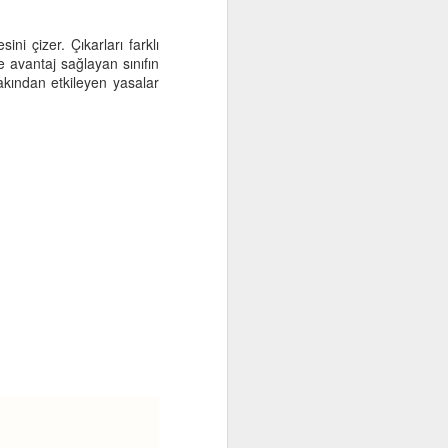
ni çizer. Çıkarları farklı
 avantaj sağlayan sınıfın
kından etkileyen yasalar
Ustayla Çırak
APR
10
Eğitimci, dağ kılavuzu. Her
öğrenciyle yeniden tırmanır,
her birinin ilgileri sorularıyla yeni
görüp yaşar.
En yetkin eğitim-düzeni, yanlışları
en kısa sürede en uygun biçimde
düzeltebilme donatımı sağlayan
eğitimdir. Bunun için bolca usta
yetiştirmek gerekir. Usta, gerçek
ustaysa az rastlanır bir pırlantadır.