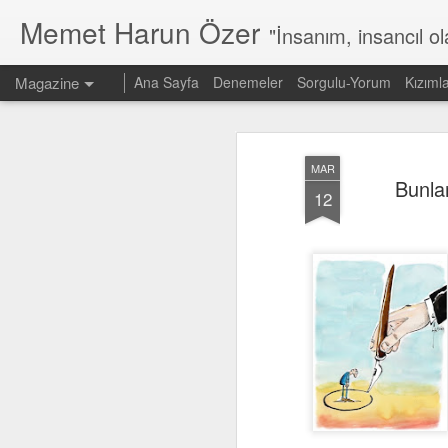
Memet Harun Özer
"İnsanım, insancıl o
Magazine
Ana Sayfa
Denemeler
Sorgulu-Yorum
Kızıml
MAR
Bunlar
12