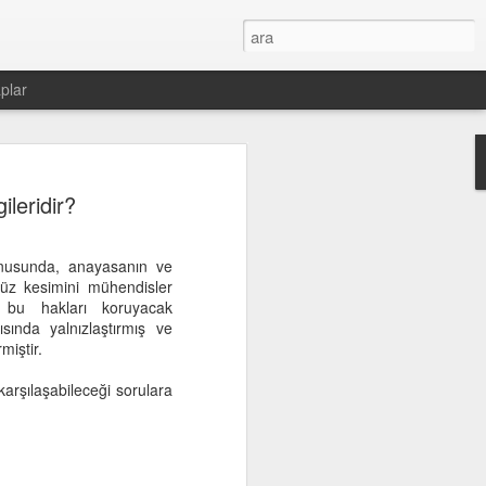
plar
ileridir?
nusunda, anayasanın ve
tsüz kesimini mühendisler
 bu hakları koruyacak
sında yalnızlaştırmış ve
miştir.
arşılaşabileceği sorulara