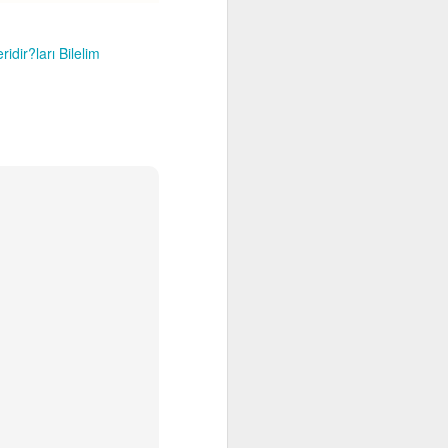
Yetkin eğitime gelince, zor mu zor
bir kültür başarısı. Yetkin eğitim
idir?ları Bilelim
eğitim ustalarının işidir her şeyden
önce. Oysa usta…Yaman bir
döngü.
Her çırak usta olamaz.