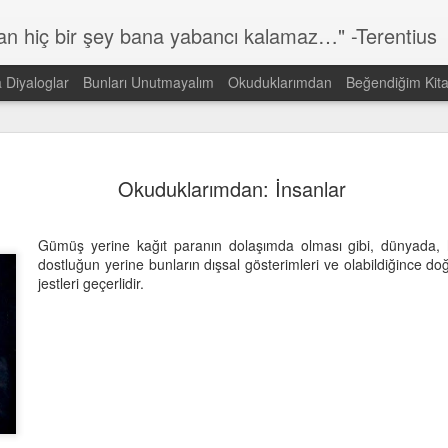
lan hiç bir şey bana yabancı kalamaz…" -Terentius
a Diyaloglar
Bunları Unutmayalım
Okuduklarımdan
Beğendiğim Kita
Günün Sözü
MAR
14
Okuduklarımdan: İnsanlar
Dünyada görmek istediğin DEĞİŞİMİN kendisi ol!
Gandi
Gümüş yerine kağıt paranın dolaşımda olması gibi, dünyada, h
dostluğun yerine bunların dışsal gösterimleri ve olabildiğince doğ
jestleri geçerlidir.