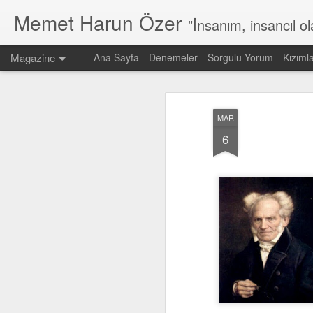
Memet Harun Özer
"İnsanım, insancıl o
Magazine
Ana Sayfa
Denemeler
Sorgulu-Yorum
Kızıml
MAR
6