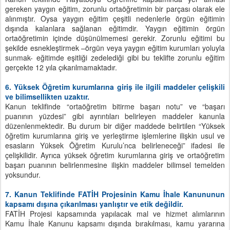
gereken yaygın eğitim, zorunlu ortaöğretimin bir parçası olarak ele
alınmıştır. Oysa yaygın eğitim çeşitli nedenlerle örgün eğitimin
dışında kalanlara sağlanan eğitimdir. Yaygın eğitimin örgün
ortaöğretimin içinde düşünülmemesi gerekir. Zorunlu eğitimi bu
şekilde esnekleştirmek –örgün veya yaygın eğitim kurumları yoluyla
sunmak- eğitimde eşitliği zedelediği gibi bu teklifte zorunlu eğitim
gerçekte 12 yıla çıkarılmamaktadır.
6. Yüksek Öğretim kurumlarına giriş ile ilgili maddeler çelişkili
ve bilimsellikten uzaktır.
Kanun teklifinde “ortaöğretim bitirme başarı notu” ve “başarı
puanının yüzdesi” gibi ayrıntıları belirleyen maddeler kanunla
düzenlenmektedir. Bu durum bir diğer maddede belirtilen “Yüksek
öğretim kurumlarına giriş ve yerleştirme işlemlerine ilişkin usul ve
esasların Yüksek Öğretim Kurulu’nca belirleneceği” ifadesi ile
çelişkilidir. Ayrıca yüksek öğretim kurumlarına giriş ve ortaöğretim
başarı puanının belirlenmesine ilişkin maddeler bilimsel temelden
yoksundur.
7. Kanun Teklifinde FATİH Projesinin Kamu İhale Kanununun
kapsamı dışına çıkarılması yanlıştır ve etik değildir.
FATİH Projesi kapsamında yapılacak mal ve hizmet alımlarının
Kamu İhale Kanunu kapsamı dışında bırakılması, kamu yararına