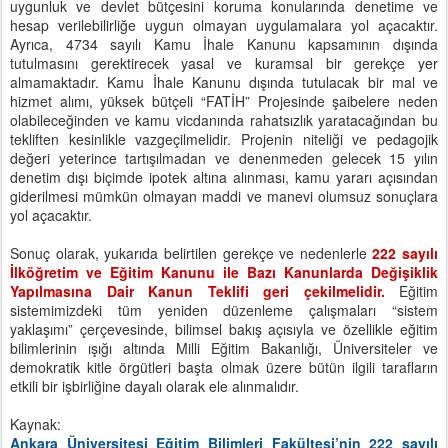
uygunluk ve devlet bütçesini koruma konularında denetime ve
hesap verilebilirliğe uygun olmayan uygulamalara yol açacaktır.
Ayrıca, 4734 sayılı Kamu İhale Kanunu kapsamının dışında
tutulmasını gerektirecek yasal ve kuramsal bir gerekçe yer
almamaktadır. Kamu İhale Kanunu dışında tutulacak bir mal ve
hizmet alımı, yüksek bütçeli “FATİH” Projesinde şaibelere neden
olabileceğinden ve kamu vicdanında rahatsızlık yaratacağından bu
tekliften kesinlikle vazgeçilmelidir. Projenin niteliği ve pedagojik
değeri yeterince tartışılmadan ve denenmeden gelecek 15 yılın
denetim dışı biçimde ipotek altına alınması, kamu yararı açısından
giderilmesi mümkün olmayan maddi ve manevi olumsuz sonuçlara
yol açacaktır.
Sonuç olarak, yukarıda belirtilen gerekçe ve nedenlerle
222 sayılı
İlköğretim ve Eğitim Kanunu ile Bazı Kanunlarda Değişiklik
Yapılmasına Dair Kanun Teklifi geri çekilmelidir.
Eğitim
sistemimizdeki tüm yeniden düzenleme çalışmaları “sistem
yaklaşımı” çerçevesinde, bilimsel bakış açısıyla ve özellikle eğitim
bilimlerinin ışığı altında Milli Eğitim Bakanlığı, Üniversiteler ve
demokratik kitle örgütleri başta olmak üzere bütün ilgili tarafların
etkili bir işbirliğine dayalı olarak ele alınmalıdır.
Kaynak:
Ankara Üniversitesi Eğitim Bilimleri Fakültesi’nin 222 sayılı