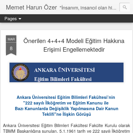
Memet Harun Özer
"İnsanım, insancıl olan hiç bir şey bana yabancı kalamaz…" -Terentius
Pages
Önerilen 4+4+4 Modeli Eğitim Hakkına
MAR
8
Erişimi Engellemektedir
Ankara Üniversitesi Eğitim Bilimleri Fakültesi’nin
"222 sayılı İlköğretim ve Eğitim Kanunu
ile
Bazı Kanunlarda Değişiklik Yapılmasına Dair Kanun
Teklifi"ne
İlişkin Görüşü
Ankara Üniversitesi Eğitim Bilimleri Fakültesi Fakülte Kurulu olarak
TBMM Başkanlığına sunulan, 5.1.1961 tarih ve 222 sayılı İlköğretim