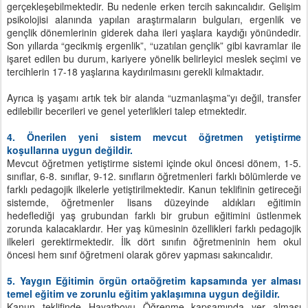
gerçekleşebilmektedir. Bu nedenle erken tercih sakıncalıdır. Gelişim
psikolojisi alanında yapılan araştırmaların bulguları, ergenlik ve
gençlik dönemlerinin giderek daha ileri yaşlara kaydığı yönündedir.
Son yıllarda “gecikmiş ergenlik”, “uzatılan gençlik” gibi kavramlar ile
işaret edilen bu durum, kariyere yönelik belirleyici meslek seçimi ve
tercihlerin 17-18 yaşlarına kaydırılmasını gerekli kılmaktadır.
Ayrıca iş yaşamı artık tek bir alanda “uzmanlaşma”yı değil, transfer
edilebilir becerileri ve genel yeterlikleri talep etmektedir.
4. Önerilen yeni sistem mevcut öğretmen yetiştirme
koşullarına uygun değildir.
Mevcut öğretmen yetiştirme sistemi içinde okul öncesi dönem, 1-5.
sınıflar, 6-8. sınıflar, 9-12. sınıfların öğretmenleri farklı bölümlerde ve
farklı pedagojik ilkelerle yetiştirilmektedir. Kanun teklifinin getireceği
sistemde, öğretmenler lisans düzeyinde aldıkları eğitimin
hedeflediği yaş grubundan farklı bir grubun eğitimini üstlenmek
zorunda kalacaklardır. Her yaş kümesinin özellikleri farklı pedagojik
ilkeleri gerektirmektedir. İlk dört sınıfın öğretmeninin hem okul
öncesi hem sınıf öğretmeni olarak görev yapması sakıncalıdır.
5. Yaygın Eğitimin örgün ortaöğretim kapsamında yer alması
temel eğitim ve zorunlu eğitim yaklaşımına uygun değildir.
Kanun teklifinde Hayatboyu Öğrenme kapsamında yer alması