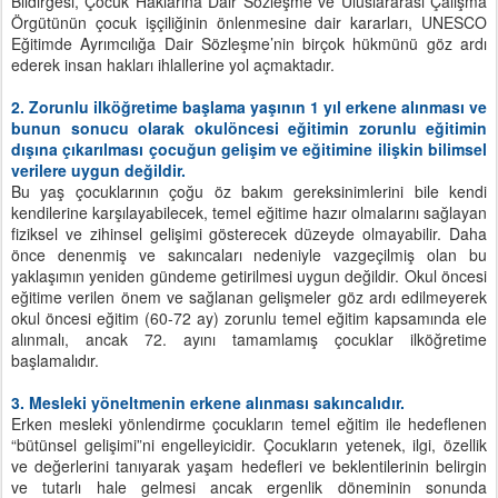
Bildirgesi, Çocuk Haklarına Dair Sözleşme ve Uluslararası Çalışma
Örgütünün çocuk işçiliğinin önlenmesine dair kararları, UNESCO
Eğitimde Ayrımcılığa Dair Sözleşme’nin birçok hükmünü göz ardı
ederek insan hakları ihlallerine yol açmaktadır.
2. Zorunlu ilköğretime başlama yaşının 1 yıl erkene alınması ve
bunun sonucu olarak okulöncesi eğitimin zorunlu eğitimin
dışına çıkarılması çocuğun gelişim ve eğitimine ilişkin bilimsel
verilere uygun değildir.
Bu yaş çocuklarının çoğu öz bakım gereksinimlerini bile kendi
kendilerine karşılayabilecek, temel eğitime hazır olmalarını sağlayan
fiziksel ve zihinsel gelişimi gösterecek düzeyde olmayabilir. Daha
önce denenmiş ve sakıncaları nedeniyle vazgeçilmiş olan bu
yaklaşımın yeniden gündeme getirilmesi uygun değildir. Okul öncesi
eğitime verilen önem ve sağlanan gelişmeler göz ardı edilmeyerek
okul öncesi eğitim (60-72 ay) zorunlu temel eğitim kapsamında ele
alınmalı, ancak 72. ayını tamamlamış çocuklar ilköğretime
başlamalıdır.
3. Mesleki yöneltmenin erkene alınması sakıncalıdır.
Erken mesleki yönlendirme çocukların temel eğitim ile hedeflenen
“bütünsel gelişimi”ni engelleyicidir. Çocukların yetenek, ilgi, özellik
ve değerlerini tanıyarak yaşam hedefleri ve beklentilerinin belirgin
ve tutarlı hale gelmesi ancak ergenlik döneminin sonunda