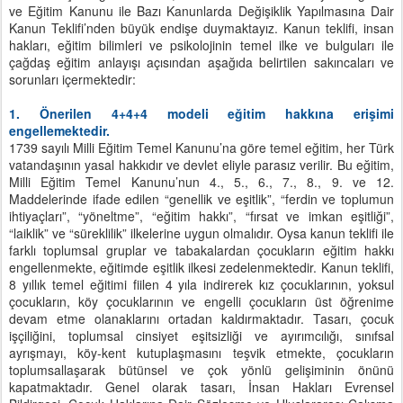
ve Eğitim Kanunu ile Bazı Kanunlarda Değişiklik Yapılmasına Dair
Kanun Teklifi’nden büyük endişe duymaktayız. Kanun teklifi, insan
hakları, eğitim bilimleri ve psikolojinin temel ilke ve bulguları ile
çağdaş eğitim anlayışı açısından aşağıda belirtilen sakıncaları ve
sorunları içermektedir:
1. Önerilen 4+4+4 modeli eğitim hakkına erişimi
engellemektedir.
1739 sayılı Milli Eğitim Temel Kanunu’na göre temel eğitim, her Türk
vatandaşının yasal hakkıdır ve devlet eliyle parasız verilir. Bu eğitim,
Milli Eğitim Temel Kanunu’nun 4., 5., 6., 7., 8., 9. ve 12.
Maddelerinde ifade edilen “genellik ve eşitlik”, “ferdin ve toplumun
ihtiyaçları”, “yöneltme”, “eğitim hakkı”, “fırsat ve imkan eşitliği”,
“laiklik” ve “süreklilik” ilkelerine uygun olmalıdır. Oysa kanun teklifi ile
farklı toplumsal gruplar ve tabakalardan çocukların eğitim hakkı
engellenmekte, eğitimde eşitlik ilkesi zedelenmektedir. Kanun teklifi,
8 yıllık temel eğitimi fiilen 4 yıla indirerek kız çocuklarının, yoksul
çocukların, köy çocuklarının ve engelli çocukların üst öğrenime
devam etme olanaklarını ortadan kaldırmaktadır. Tasarı, çocuk
işçiliğini, toplumsal cinsiyet eşitsizliği ve ayırımcılığı, sınıfsal
ayrışmayı, köy-kent kutuplaşmasını teşvik etmekte, çocukların
toplumsallaşarak bütünsel ve çok yönlü gelişiminin önünü
kapatmaktadır. Genel olarak tasarı, İnsan Hakları Evrensel