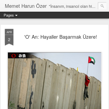
Memet Harun Özer
"İnsanım, insancıl olan hiç bir şey bana yabancı kalamaz…" -Terentius
Pages
APR
'O' An: Hayaller Başarmak Üzere!
2