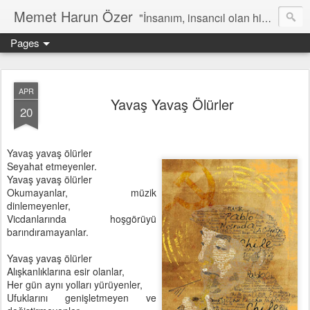
Memet Harun Özer
"İnsanım, insancıl olan hiç bir şey bana yabancı kalamaz…" -Terentius
Pages
APR
Yavaş Yavaş Ölürler
20
Yavaş yavaş ölürler
Seyahat etmeyenler.
Yavaş yavaş ölürler
Okumayanlar, müzik
dinlemeyenler,
Vicdanlarında hoşgörüyü
barındıramayanlar.
Yavaş yavaş ölürler
Alışkanlıklarına esir olanlar,
Her gün aynı yolları yürüyenler,
Ufuklarını genişletmeyen ve