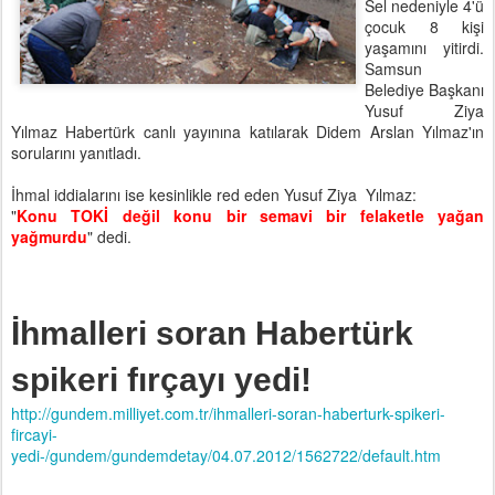
Sel nedeniyle 4'ü
çocuk 8 kişi
yaşamını yitirdi.
Samsun
Belediye Başkanı
Yusuf Ziya
Yılmaz Habertürk canlı yayınına katılarak Didem Arslan Yılmaz'ın
sorularını yanıtladı.
İhmal iddialarını ise kesinlikle red eden Yusuf Ziya Yılmaz:
"
Konu TOKİ değil konu bir semavi bir felaketle yağan
yağmurdu
" dedi.
İhmalleri soran Habertürk
spikeri fırçayı yedi!
http://gundem.milliyet.com.tr/ihmalleri-soran-haberturk-spikeri-
fircayi-
yedi-/gundem/gundemdetay/04.07.2012/1562722/default.htm