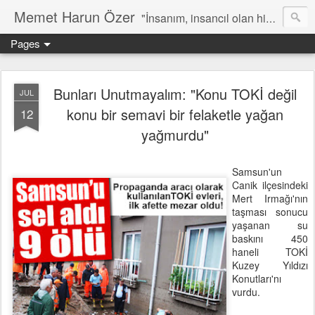
Memet Harun Özer
"İnsanım, insancıl olan hiç bir şey bana yabancı kalamaz…" -Terentius
Pages
Bunları Unutmayalım: "Konu TOKİ değil
JUL
konu bir semavi bir felaketle yağan
12
yağmurdu"
Samsun'un
Canik ilçesindeki
Mert Irmağı'nın
taşması sonucu
yaşanan su
baskını 450
haneli TOKİ
Kuzey Yıldızı
Konutları'nı
vurdu.