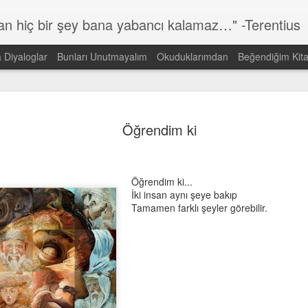
lan hiç bir şey bana yabancı kalamaz…" -Terentius
a Diyaloglar
Bunları Unutmayalım
Okuduklarımdan
Beğendiğim Kita
Günün Sözü
MAR
14
Öğrendim ki
Dünyada görmek istediğin DEĞİŞİMİN kendisi ol!
Gandi
Öğrendim ki...
İki insan aynı şeye bakıp
Tamamen farklı şeyler görebilir.