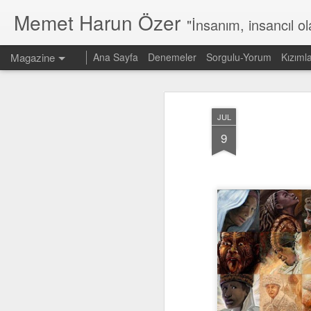
Memet Harun Özer
"İnsanım, insancıl o
Magazine
Ana Sayfa
Denemeler
Sorgulu-Yorum
Kızıml
JUL
9