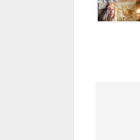
Computational
OCT
29
Thinking and Problem
Solving
F