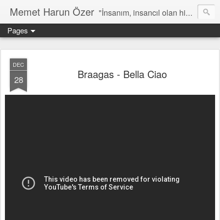
Memet Harun Özer
"İnsanım, insancıl olan hiç bir şey bana yabancı kalamaz…" -Terentius
Pages
DEC
Braagas - Bella Ciao
28