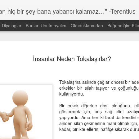
lan hiç bir şey bana yabancı kalamaz…" -Terentius
a Diyaloglar
Bunları Unutmayalım
Okuduklarımdan
Beğendiğim Kita
Günün Sözü
MAR
14
İnsanlar Neden Tokalaşırlar?
Dünyada görmek istediğin DEĞİŞİMİN kendisi ol!
Gandi
Tokalaşma aslında çağlar öncesi bir ade
erkekler bir silah taşıyor ve çoğunluğu
kullanıyordu.
Bir erkek diğerine dost olduğunu, eli
göstermek için, boş sağ elini uzatıy
yapıyordu. Ama her iki taraf da kendini 
aniden silah çekmesine mani olmak için, 
kadar, birlikte ellerini hafifçe sıkarak duru