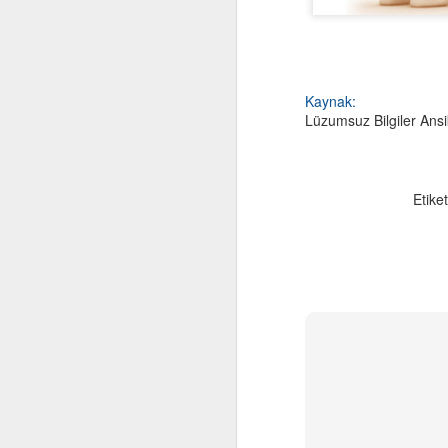
Kaynak:
Lüzumsuz Bilgiler Ansi
Etiket
Computational
OCT
29
Thinking and Problem
Solving
F