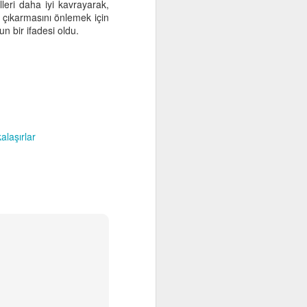
lleri daha iyi kavrayarak,
h çıkarmasını önlemek için
un bir ifadesi oldu.
laşırlar
Ustayla Çırak
APR
10
Eğitimci, dağ kılavuzu. Her
öğrenciyle yeniden tırmanır,
her birinin ilgileri sorularıyla yeni
görüp yaşar.
En yetkin eğitim-düzeni, yanlışları
en kısa sürede en uygun biçimde
düzeltebilme donatımı sağlayan
eğitimdir. Bunun için bolca usta
yetiştirmek gerekir. Usta, gerçek
ustaysa az rastlanır bir pırlantadır.