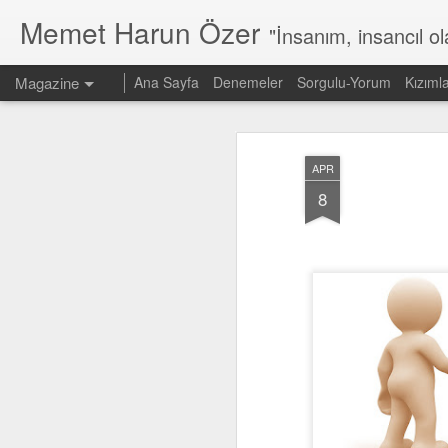
Memet Harun Özer
"İnsanım, insancıl o
Magazine
Ana Sayfa
Denemeler
Sorgulu-Yorum
Kızıml
APR
8