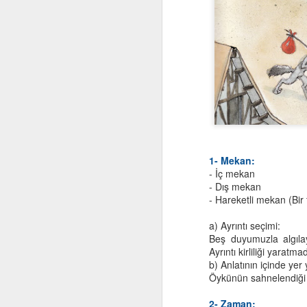
Computational
OCT
1- Mekan:
29
Thinking and Problem
- İç mekan
- Dış mekan
Solving
- Hareketli mekan (Bir t
a) Ayrıntı seçimi:
Beş duyumuzla algılay
Ayrıntı kirliliği yarat
b) Anlatının içinde y
F
Öykünün sahnelendiği 
2- Zaman: