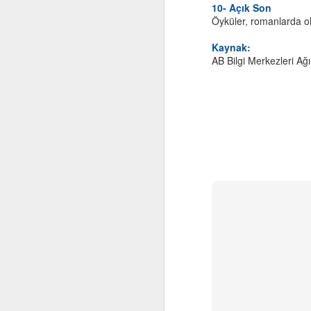
10- Açık Son
Öyküler, romanlarda ol
Bi
Kaynak:
ço
AB Bilgi Merkezleri A
ka
Yo
Ni
şe
M
sa
El
ye
Öy
iç
o
A