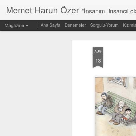
Memet Harun Özer
"İnsanım, insancıl o
Magazine
Ana Sayfa
Denemeler
Sorgulu-Yorum
Kızıml
AUG
13