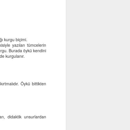
ı kurgu biçimi.
isiyle yazılan tümcelerin
rgu. Burada öykü kendini
mde kurgulanır.
rtmalıdır. Öykü bittikten
an, didaktik unsurlardan