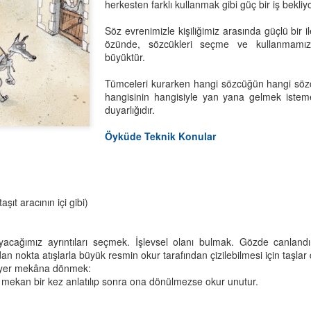
herkesten farklı kullanmak gibi güç bir iş bekliy
Söz evrenimizle kişiliğimiz arasında güçlü bir i
özünde, sözcükleri seçme ve kullanmamız
büyüktür.
Tümceleri kurarken hangi sözcüğün hangi sözc
hangisinin hangisiyle yan yana gelmek isteme
duyarlığıdır.
Öyküde Teknik Konular
Bir Şey Yap Güzel
Nardugan Bayramı
JUL
JAN
5
1
Olsun
Güneş hayatın kaynağı, tüm
insanlık için çok önemli.
Bir şey yap,
aşıt aracının içi gibi)
Kadim Türk inanışına göre gecenin
Güzel olsun.
kısalıp gündüzlerin uzamaya
acağımız ayrıntıları seçmek. İşlevsel olanı bulmak. Gözde canlandır
başladığı 22 Aralık'ta, gece
Çok mu zor?
madan nokta atışlarla büyük resmin okur tarafından çizilebilmesi için taşla
gündüzle savaşır; sonunda
er yer mekâna dönmek:
gündüz zafer kazanır.
O vakit güzel bir şey söyle.
Eğitmen Ney’e Benzer?
EB
mekan bir kez anlatılıp sonra ona dönülmezse okur unutur.
26
Güneşli bir İzmir günü, İzgören Akademi'deyiz. Umut Hoca
Güneş'in zaferi, Türkler'de yeniden
Dilin mi dönmüyor?
tahtada, gözlerimizin içine bakarak sordu:
doğuş olarak kutlanır ve yeni yıl