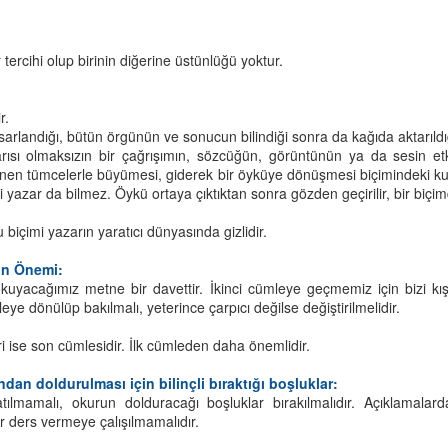
aba, ben yalnız kalınca çok sıkılıyorum. On yaşında ölmek
kar çıkmaz İlk Öyküler Kitap Söyleşisinde dostlarımızla buluştuk.
stemiyorum. Ben sensiz yapamam."
ercihi olup birinin diğerine üstünlüğü yoktur.
retmeye, sormaya, sorgulamaya devam ediyoruz...
ek sözcük edemedim. Sarıldım kızıma, öpmeye başladım.
r.
Baba, ben cennet istemiyom.
rlandığı, bütün örgünün ve sonucun bilindiği sonra da kağıda aktarıldığ
rısı olmaksızın bir çağrışımın, sözcüğün, görüntünün ya da sesin etk
nen tümcelerle büyümesi, giderek bir öyküye dönüşmesi biçimindeki ku
İlk Öyküler - Yazma Semineri Öyküleri ÇIKTI!
PR
ini yazar da bilmez. Öykü ortaya çıktıktan sonra gözden geçirilir, bir biçi
8
Arka Kapak:
gu biçimi yazarın yaratıcı dünyasında gizlidir.
inizdeki kitap, ÇYDD İzmir Şubesi Kültür Sanat Atölyeleri içerisinde
in Önemi:
r alan Yazma Semineri öykülerinden derlenmiştir.
uyacağımız metne bir davettir. İkinci cümleye geçmemiz için bizi kışkı
eye dönülüp bakılmalı, yeterince çarpıcı değilse değiştirilmelidir.
külerin ortak noktası hemen hepsinin yazarlarının ilk öyküleri
erisinde yer almasıdır. Bu yüzden kitabı İlk Öyküler başlığı altında
i ise son cümlesidir. İlk cümleden daha önemlidir.
kurun beğenisine sunuyoruz.
ndan doldurulması için bilinçli bıraktığı boşluklar:
lmamalı, okurun dolduracağı boşluklar bırakılmalıdır. Açıklamalard
Nitelikli Okur, Yaratıcı Okuma
AR
ir ders vermeye çalışılmamalıdır.
29
“Bir edebi kitap nasıl okunmalı? Nitelikli okur kimdir? Yaratıcı