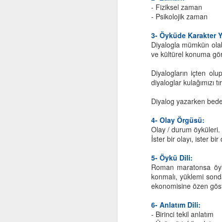
- Fiziksel zaman
- Psikolojik zaman
“
3- Öyküde Karakter 
He
Diyalogla mümkün olabi
ve kültürel konuma gö
Eğ
Diyalogların içten ol
Eğ
diyaloglar kulağımızı tı
ku
F
Diyalog yazarken beden
Um
4- Olay Örgüsü:
A
"
Olay / durum öyküleri.
İster bir olayı, ister 
Be
b
5- Öykü Dili:
Roman maratonsa öykü 
"O
konmalı, yüklemi sond
ekonomisine özen göste
"
bi
M
6- Anlatım Dili:
- Birinci tekil anlatım
"