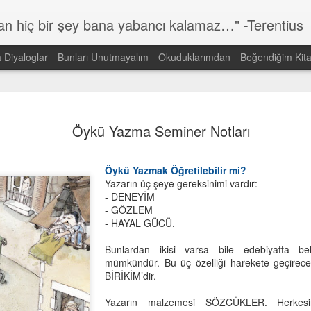
lan hiç bir şey bana yabancı kalamaz…" -Terentius
a Diyaloglar
Bunları Unutmayalım
Okuduklarımdan
Beğendiğim Kita
Günün Sözü
MAR
14
Öykü Yazma Seminer Notları
Dünyada görmek istediğin DEĞİŞİMİN kendisi ol!
Gandi
Öykü Yazmak Öğretilebilir mi?
Yazarın üç şeye gereksinimi vardır:
- DENEYİM
- GÖZLEM
- HAYAL GÜCÜ.
Bunlardan ikisi varsa bile edebiyatta be
mümkündür. Bu üç özelliği harekete geçirece
BİRİKİM’dir.
Yazarın malzemesi SÖZCÜKLER. Herkesin 