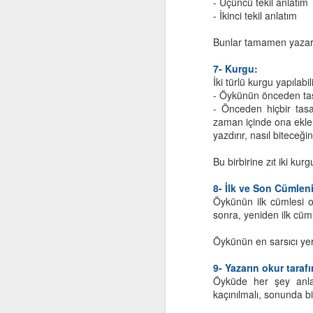
- Üçüncü tekil anlatım
- İkinci tekil anlatım
"B
Çı
i
Bunlar tamamen yazar t
Ü
T
7- Kurgu:
İki türlü kurgu yapılabili
"
- Öykünün önceden tasa
- Önceden hiçbir tasa
zaman içinde ona ekle
A
yazdırır, nasıl biteceğ
Bu birbirine zıt iki kur
El
8- İlk ve Son Cümlen
ye
Öykünün ilk cümlesi ok
sonra, yeniden ilk cüml
Öy
iç
Öykünün en sarsıcı yer
o
9- Yazarın okur tarafı
Öyküde her şey anlatı
M
kaçınılmalı, sonunda b