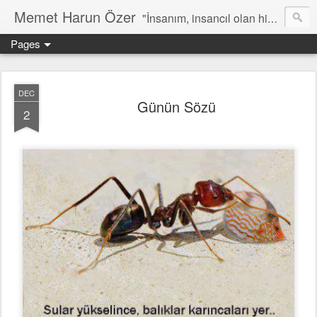
Memet Harun Özer
"İnsanım, insancıl olan hiç bir şey bana yabancı kalamaz…" -Terentius
Pages
DEC
Günün Sözü
2