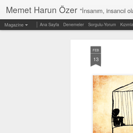
Memet Harun Özer
"İnsanım, insancıl o
Magazine
Ana Sayfa
Denemeler
Sorgulu-Yorum
Kızıml
FEB
13