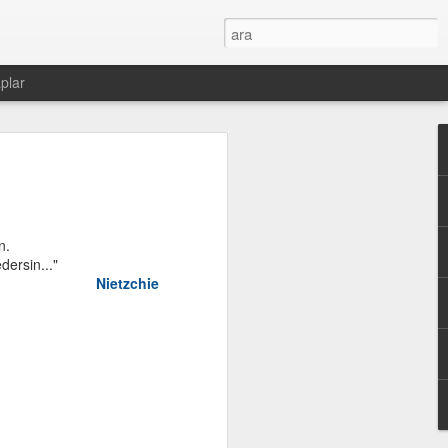
plar
in.
dersin..."
Nietzchie