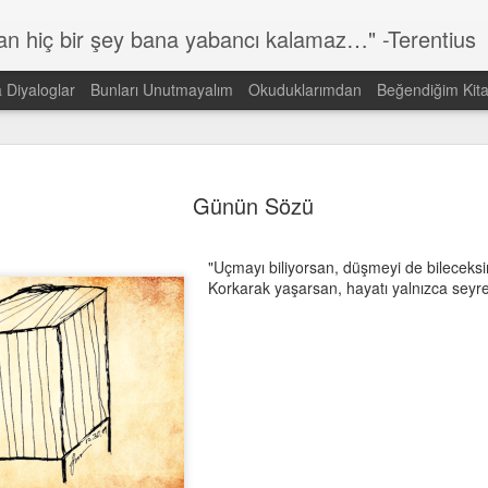
lan hiç bir şey bana yabancı kalamaz…" -Terentius
a Diyaloglar
Bunları Unutmayalım
Okuduklarımdan
Beğendiğim Kita
Günün Sözü
MAR
14
Günün Sözü
Dünyada görmek istediğin DEĞİŞİMİN kendisi ol!
Gandi
"Uçmayı biliyorsan, düşmeyi de bileceks
Korkarak yaşarsan, hayatı yalnızca seyre