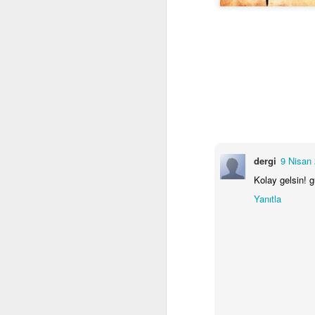
Computational
dergi
9 Nisan
OCT
29
Thinking and Problem
Kolay gelsin! g
Solving
Yanıtla
F