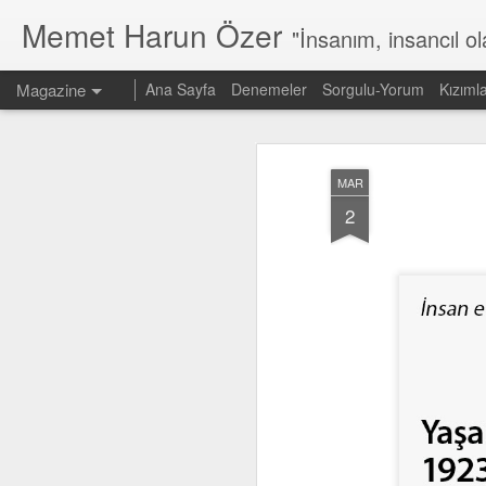
Memet Harun Özer
"İnsanım, insancıl o
Magazine
Ana Sayfa
Denemeler
Sorgulu-Yorum
Kızıml
MAR
2