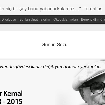
lan hiç bir şey bana yabancı kalamaz…" -Terentius
a Diyaloglar
Bunları Unutmayalım
Okuduklarımdan
Beğendiğim Kita
Günün Sözü
MAR
14
Günün Sözü
Dünyada görmek istediğin DEĞİŞİMİN kendisi ol!
Gandi