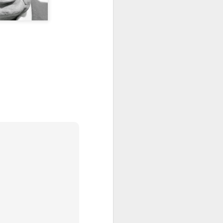
Ustayla Çırak
APR
10
Eğitimci, dağ kılavuzu. Her
öğrenciyle yeniden tırmanır,
her birinin ilgileri sorularıyla yeni
görüp yaşar.
En yetkin eğitim-düzeni, yanlışları
en kısa sürede en uygun biçimde
düzeltebilme donatımı sağlayan
eğitimdir. Bunun için bolca usta
yetiştirmek gerekir. Usta, gerçek
ustaysa az rastlanır bir pırlantadır.